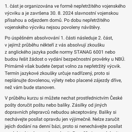
1. část je organizována ve formě nepřetržitého vojenského
výcviku a je završena 30. 8. 2024 slavnostní vojenskou
přísahou a odjezdem domů. Po dobu nepřetržitého
vojenského výcviku nejsou povoleny návštěvy.
Po úspěšném absolvování 1. části následuje 2. část,
v jejímž průběhu někteří z vás absolvují zkoušku
z anglického jazyka podle normy STANAG 6001 nebo
budou řešit žádost o vydání bezpečnostní prověrky u NBÚ.
Primárně však budete čerpat volno za nepřetržitý výcvik.
Termín jazykové zkoušky určuje nadřízený, proto si
neplánujte dovolenou, výlety nebo placené zájezdy dříve,
než vám bude stanoven.
V průběhu kurzu si můžete nechat prostřednictvím České
pošty doručit poštu nebo balíky. Zásilky od jiných
dopravních přepravců nebudou akceptovány. Balíky si
nechávejte posílat opravdu jen výjimečně. Nelze zaručit
jejich dodání na denní bázi, proto si nenechávejte posílat