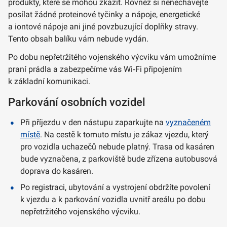
produkty, které se mohou zkazit. Rovněž si nenechávejte
posílat žádné proteinové tyčinky a nápoje, energetické
a iontové nápoje ani jiné povzbuzující doplňky stravy.
Tento obsah balíku vám nebude vydán.
Po dobu nepřetržitého vojenského výcviku vám umožníme
praní prádla a zabezpečíme vás Wi‑Fi připojením
k základní komunikaci.
Parkování osobních vozidel
Při příjezdu v den nástupu zaparkujte na
vyznačeném
místě
. Na cestě k tomuto místu je zákaz vjezdu, který
pro vozidla uchazečů nebude platný. Trasa od kasáren
bude vyznačena, z parkoviště bude zřízena autobusová
doprava do kasáren.
Po registraci, ubytování a vystrojení obdržíte povolení
k vjezdu a k parkování vozidla uvnitř areálu po dobu
nepřetržitého vojenského výcviku.