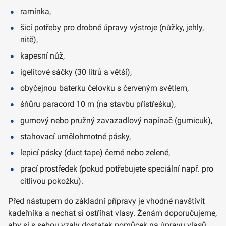
ramínka,
šicí potřeby pro drobné úpravy výstroje (nůžky, jehly,
nitě),
kapesní nůž,
igelitové sáčky (30 litrů a větší),
obyčejnou baterku čelovku s červeným světlem,
šňůru paracord 10 m (na stavbu přístřešku),
gumový nebo pružný zavazadlový napínač (gumicuk),
stahovací umělohmotné pásky,
lepicí pásky (duct tape) černé nebo zelené,
prací prostředek (pokud potřebujete speciální např. pro
citlivou pokožku).
Před nástupem do základní přípravy je vhodné navštívit
kadeřníka a nechat si ostříhat vlasy. Ženám doporučujeme,
aby si s sebou vzaly dostatek pomůcek na úpravu vlasů,