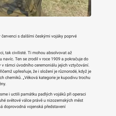
v červenci s dalšími českými vojáky poprvé
, tak civilisté. Ti mohou absolvovat až
 navíc. Ten se zrodil v roce 1909 a pokračuje do
 v rámci úvodního ceremoniálu jejich vztyčování.
ičemž upřesňuje, že i složení je různorodé, když je
kých chemiků. „Věková kategorie je kupodivu trochu
ény.
jsme i uctili památku padlých vojáků při operaci
druhé světové válce právě u nizozemských měst
zná doprovodná vojenská představení