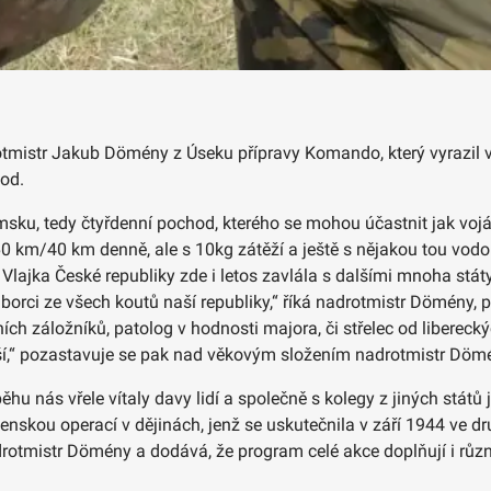
rotmistr Jakub Dömény z Úseku přípravy Komando, který vyrazil 
od.
u, tedy čtyřdenní pochod, kterého se mohou účastnit jak vojáci
 km/40 km denně, ale s 10kg zátěží a ještě s nějakou tou vodou
lajka České republiky zde i letos zavlála s dalšími mnoha státy
rci ze všech koutů naší republiky,“ říká nadrotmistr Dömény, př
ních záložníků, patolog v hodnosti majora, či střelec od liberec
dší,“ pozastavuje se pak nad věkovým složením nadrotmistr Döm
u nás vřele vítaly davy lidí a společně s kolegy z jiných států 
jenskou operací v dějinách, jenž se uskutečnila v září 1944 ve 
drotmistr Dömény a dodává, že program celé akce doplňují i rů