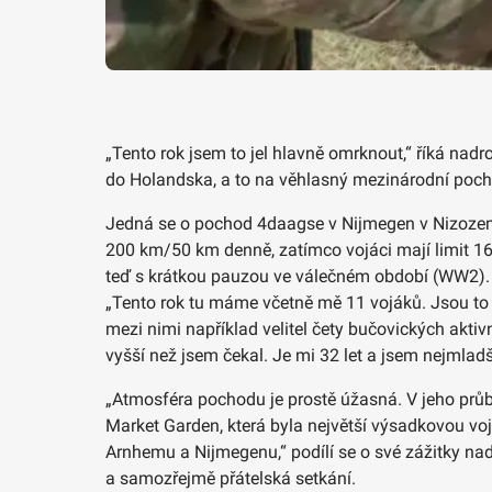
„Tento rok jsem to jel hlavně omrknout,“ říká nad
do Holandska, a to na věhlasný mezinárodní poch
Jedná se o pochod 4daagse v Nijmegen v Nizozemsk
200 km/50 km denně, zatímco vojáci mají limit 160
teď s krátkou pauzou ve válečném období (WW2). V
„Tento rok tu máme včetně mě 11 vojáků. Jsou to bo
mezi nimi například velitel čety bučovických aktiv
vyšší než jsem čekal. Je mi 32 let a jsem nejmla
„Atmosféra pochodu je prostě úžasná. V jeho průběh
Market Garden, která byla největší výsadkovou vo
Arnhemu a Nijmegenu,“ podílí se o své zážitky na
a samozřejmě přátelská setkání.