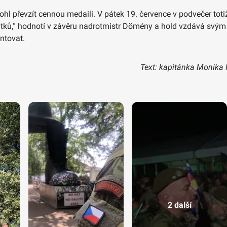
 mohl převzít cennou medaili. V pátek 19. července v podvečer to
ážitků,“ hodnotí v závěru nadrotmistr Dömény a hold vzdává svým 
ntovat.
Text: kapitánka Monika 
2 další