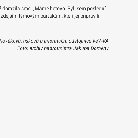
tiž dorazila sms: „Máme hotovo. Byl jsem poslední
zdejším týmovým parťákům, kteří jej připravili
Nováková, tisková a informační důstojnice VeV‑VA
Foto: archiv nadrotmistra Jakuba Dömény