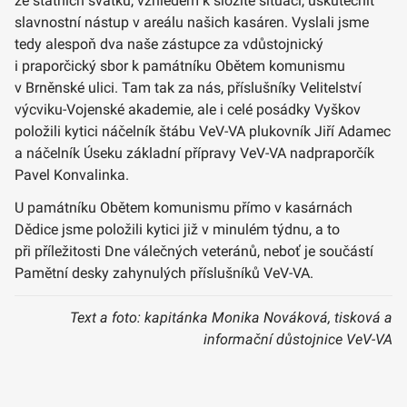
ze státních svátků, vzhledem k složité situaci, uskutečnit
slavnostní nástup v areálu našich kasáren. Vyslali jsme
tedy alespoň dva naše zástupce za vdůstojnický
i praporčický sbor k památníku Obětem komunismu
v Brněnské ulici. Tam tak za nás, příslušníky Velitelství
výcviku-Vojenské akademie, ale i celé posádky Vyškov
položili kytici náčelník štábu VeV-VA plukovník Jiří Adamec
a náčelník Úseku základní přípravy VeV-VA nadpraporčík
Pavel Konvalinka.
U památníku Obětem komunismu přímo v kasárnách
Dědice jsme položili kytici již v minulém týdnu, a to
při příležitosti Dne válečných veteránů, neboť je součástí
Pamětní desky zahynulých příslušníků VeV-VA.
Text a foto: kapitánka Monika Nováková, tisková a
informační důstojnice VeV-VA