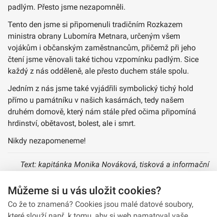
padlým. Přesto jsme nezapomněli.
Tento den jsme si připomenuli tradičním Rozkazem
ministra obrany Lubomíra Metnara, určeným všem
vojákům i občanským zaměstnancům, přičemž při jeho
čtení jsme věnovali také tichou vzpomínku padlým. Sice
každý z nás odděleně, ale přesto duchem stále spolu.
Jedním z nás jsme také vyjádřili symbolický tichý hold
přímo u památníku v našich kasárnách, tedy našem
druhém domově, který nám stále před očima připomíná
hrdinství, obětavost, bolest, ale i smrt.
Nikdy nezapomeneme!
Text: kapitánka Monika Nováková, tisková a informační
důstojnice VeV-VA
Můžeme si u vás uložit cookies?
Foto: kapitánka Monika Nováková, archiv VeV-VA
Co že to znamená? Cookies jsou malé datové soubory,
které slouží např. k tomu, aby si web pamatoval vaše