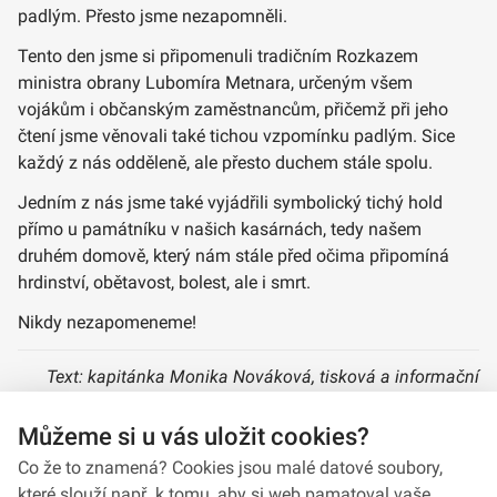
padlým. Přesto jsme nezapomněli.
Tento den jsme si připomenuli tradičním Rozkazem
ministra obrany Lubomíra Metnara, určeným všem
vojákům i občanským zaměstnancům, přičemž při jeho
čtení jsme věnovali také tichou vzpomínku padlým. Sice
každý z nás odděleně, ale přesto duchem stále spolu.
Jedním z nás jsme také vyjádřili symbolický tichý hold
přímo u památníku v našich kasárnách, tedy našem
druhém domově, který nám stále před očima připomíná
hrdinství, obětavost, bolest, ale i smrt.
Nikdy nezapomeneme!
Text: kapitánka Monika Nováková, tisková a informační
důstojnice VeV-VA
Můžeme si u vás uložit cookies?
Foto: kapitánka Monika Nováková, archiv VeV-VA
Co že to znamená? Cookies jsou malé datové soubory,
které slouží např. k tomu, aby si web pamatoval vaše