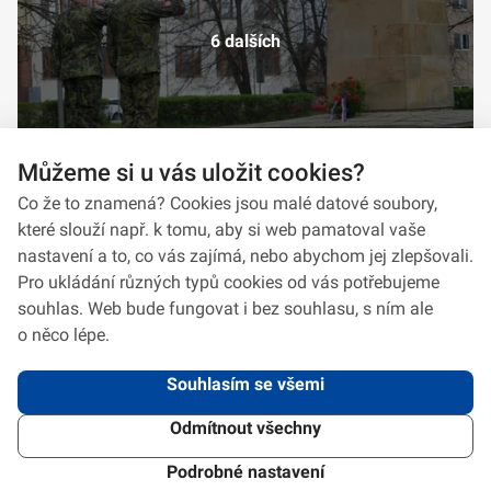
6 dalších
Můžeme si u vás uložit cookies?
Co že to znamená? Cookies jsou malé datové soubory,
které slouží např. k tomu, aby si web pamatoval vaše
nastavení a to, co vás zajímá, nebo abychom jej zlepšovali.
Pro ukládání různých typů cookies od vás potřebujeme
souhlas. Web bude fungovat i bez souhlasu, s ním ale
o něco lépe.
Souhlasím se všemi
Odmítnout všechny
2026 © VeV-VA Vyškov • Informace jsou poskytovány v souladu se zákonem
č.
106/1999
Sb., o svobodném přístupu k informacím.
Verze 1.2.2
Použitý
Design Systém
4.6.3
Podrobné nastavení