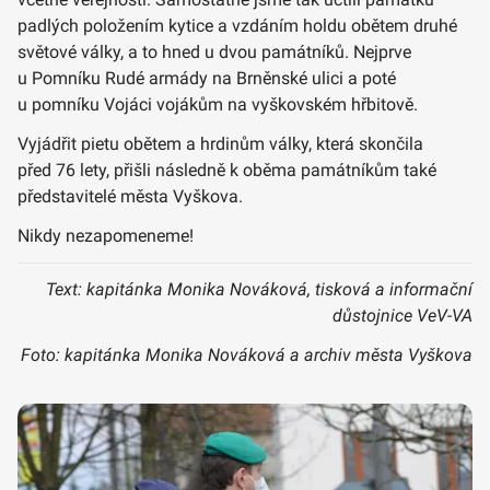
padlých položením kytice a vzdáním holdu obětem druhé
světové války, a to hned u dvou památníků. Nejprve
u Pomníku Rudé armády na Brněnské ulici a poté
u pomníku Vojáci vojákům na vyškovském hřbitově.
Vyjádřit pietu obětem a hrdinům války, která skončila
před 76 lety, přišli následně k oběma památníkům také
představitelé města Vyškova.
Nikdy nezapomeneme!
Text: kapitánka Monika Nováková, tisková a informační
důstojnice VeV-VA
Foto: kapitánka Monika Nováková a archiv města Vyškova