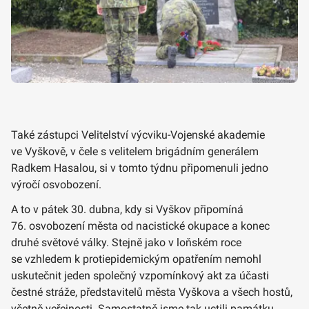
Také zástupci Velitelství výcviku-Vojenské akademie
ve Vyškově, v čele s velitelem brigádním generálem
Radkem Hasalou, si v tomto týdnu připomenuli jedno
výročí osvobození.
A to v pátek 30. dubna, kdy si Vyškov připomíná
76. osvobození města od nacistické okupace a konec
druhé světové války. Stejně jako v loňském roce
se vzhledem k protiepidemickým opatřením nemohl
uskutečnit jeden společný vzpomínkový akt za účasti
čestné stráže, představitelů města Vyškova a všech hostů,
včetně veřejnosti. Samostatně jsme tak uctili památku