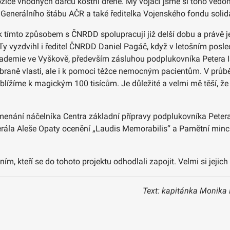
 pozice vhodných dárců kostní dřeně. My vojáci jsme si toho vě
a Generálního štábu AČR a také ředitelka Vojenského fondu soli
šak tímto způsobem s ČNRDD spolupracují již delší dobu a právě 
Ty vyzdvihl i ředitel ČNRDD Daniel Pagáč, když v letošním posl
kademie ve Vyškově, především zásluhou podplukovníka Petera Is
braně vlasti, ale i k pomoci těžce nemocným pacientům. V průběh
blížíme k magickým 100 tisícům. Je důležité a velmi mě těší, že 
nání náčelníka Centra základní přípravy podplukovníka Petera I
la Aleše Opaty ocenění „Laudis Memorabilis“ a Pamětní minci z
, kteří se do tohoto projektu odhodlali zapojit. Velmi si jejich
Text: kapitánka Monika 