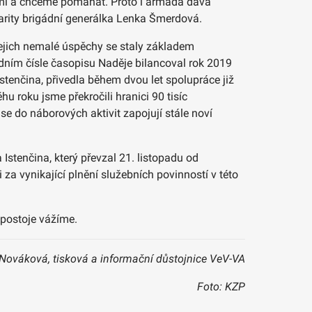
domi a chceme pomáhat. Proto i armáda dává
darity brigádní generálka Lenka Šmerdová.
jejich nemalé úspěchy se staly základem
edním čísle časopisu Naděje bilancoval rok 2019
tenčina, přivedla během dvou let spolupráce již
u roku jsme překročili hranici 90 tisíc
se do náborových aktivit zapojují stále noví
stenčina, který převzal 21. listopadu od
a vynikající plnění služebních povinností v této
 postoje vážíme.
Nováková, tisková a informační důstojnice VeV-VA
Foto: KZP