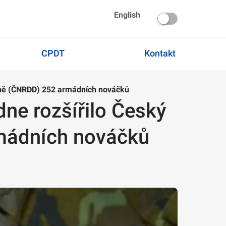
English
CPDT
Kontakt
řeně (ČNRDD) 252 armádních nováčků
ne rozšířilo Český
rmádních nováčků