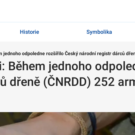
Historie
Symbolika
 jednoho odpoledne rozšířilo Český národní registr dárců d
: Během jednoho odpoled
rců dřeně (ČNRDD) 252 a