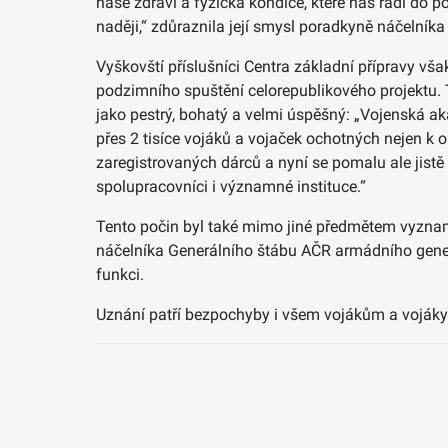
naše zdraví a fyzická kondice, které nás řadí do
naději,“ zdůraznila její smysl poradkyně náčelník
Vyškovští příslušníci Centra základní přípravy v
podzimního spuštění celorepublikového projektu. 
jako pestrý, bohatý a velmi úspěšný: „Vojenská a
přes 2 tisíce vojáků a vojaček ochotných nejen k o
zaregistrovaných dárců a nyní se pomalu ale jistě 
spolupracovníci i významné instituce.“
Tento počin byl také mimo jiné předmětem vyzname
náčelníka Generálního štábu AČR armádního generá
funkci.
Uznání patří bezpochyby i všem vojákům a vojákyním