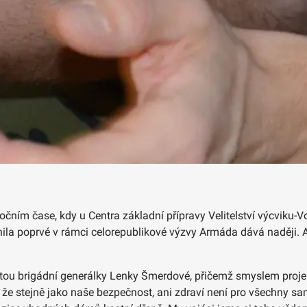
ánočním čase, kdy u Centra základní přípravy Velitelství výcviku
ila poprvé v rámci celorepublikové výzvy Armáda dává naději. A za
tou brigádní generálky Lenky Šmerdové, přičemž smyslem projekt
 že stejně jako naše bezpečnost, ani zdraví není pro všechny sam