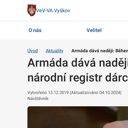
VeV-VA Vyškov
O nás
Velitel
Úvod
Aktuality
Armáda dává naději: Během
Armáda dává naději
národní registr dá
Vytvořeno 13.12.2019 (Aktualizováno 04.10.2024)
Návštěvník