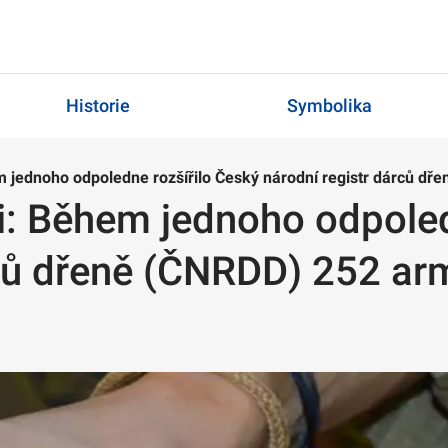
Historie
Symbolika
 jednoho odpoledne rozšířilo Český národní registr dárců d
: Během jednoho odpoled
rců dřeně (ČNRDD) 252 a