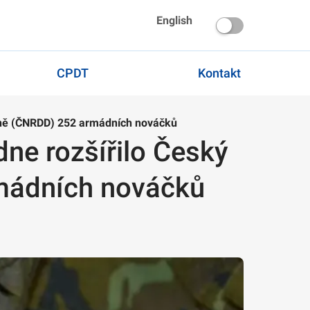
English
CPDT
Kontakt
řeně (ČNRDD) 252 armádních nováčků
ne rozšířilo Český
rmádních nováčků