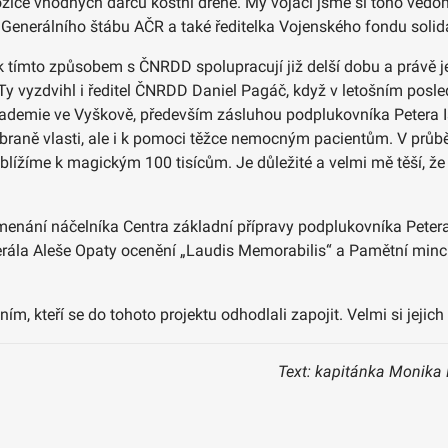
 pozice vhodných dárců kostní dřeně. My vojáci jsme si toho vě
a Generálního štábu AČR a také ředitelka Vojenského fondu soli
šak tímto způsobem s ČNRDD spolupracují již delší dobu a právě 
Ty vyzdvihl i ředitel ČNRDD Daniel Pagáč, když v letošním posl
kademie ve Vyškově, především zásluhou podplukovníka Petera Is
braně vlasti, ale i k pomoci těžce nemocným pacientům. V průběh
blížíme k magickým 100 tisícům. Je důležité a velmi mě těší, že 
nání náčelníka Centra základní přípravy podplukovníka Petera I
la Aleše Opaty ocenění „Laudis Memorabilis“ a Pamětní minci z
, kteří se do tohoto projektu odhodlali zapojit. Velmi si jejich
Text: kapitánka Monika 