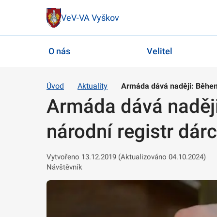
VeV-VA Vyškov
O nás
Velitel
Úvod
Aktuality
Armáda dává naději: Během
Armáda dává naději
národní registr dá
Vytvořeno 13.12.2019 (Aktualizováno 04.10.2024)
Návštěvník