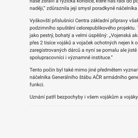
naše zdraví a fyzická kondice, které nás řadí do
naději,“ zdůraznila její smysl poradkyně náčelník
Vyškovští příslušníci Centra základní přípravy v
podzimního spuštění celorepublikového projektu. 
jako pestrý, bohatý a velmi úspěšný: „Vojenská a
přes 2 tisíce vojáků a vojaček ochotných nejen k o
zaregistrovaných dárců a nyní se pomalu ale jistě 
spolupracovníci i významné instituce.“
Tento počin byl také mimo jiné předmětem vyzname
náčelníka Generálního štábu AČR armádního generá
funkci.
Uznání patří bezpochyby i všem vojákům a vojákyním