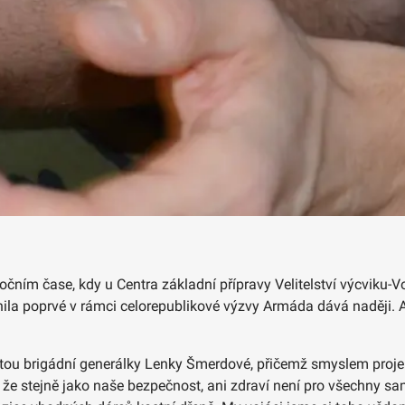
ánočním čase, kdy u Centra základní přípravy Velitelství výcviku
ila poprvé v rámci celorepublikové výzvy Armáda dává naději. A za
tou brigádní generálky Lenky Šmerdové, přičemž smyslem projekt
 že stejně jako naše bezpečnost, ani zdraví není pro všechny sam