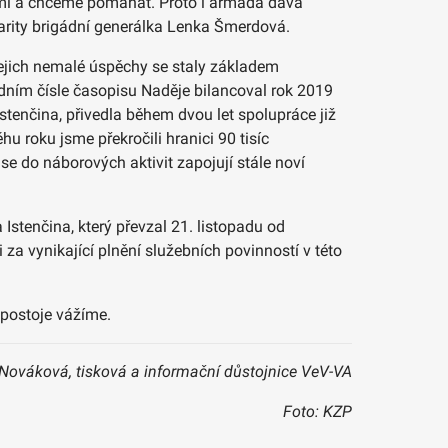
domi a chceme pomáhat. Proto i armáda dává
darity brigádní generálka Lenka Šmerdová.
jejich nemalé úspěchy se staly základem
edním čísle časopisu Naděje bilancoval rok 2019
tenčina, přivedla během dvou let spolupráce již
u roku jsme překročili hranici 90 tisíc
se do náborových aktivit zapojují stále noví
stenčina, který převzal 21. listopadu od
a vynikající plnění služebních povinností v této
 postoje vážíme.
Nováková, tisková a informační důstojnice VeV-VA
Foto: KZP