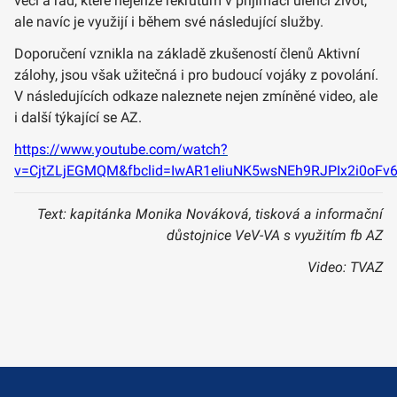
věcí a rad, které nejenže rekrutům v přijímači ulehčí život,
ale navíc je využijí i během své následující služby.
Doporučení vznikla na základě zkušeností členů Aktivní
zálohy, jsou však užitečná i pro budoucí vojáky z povolání.
V následujících odkaze naleznete nejen zmíněné video, ale
i další týkající se AZ.
https://www.youtube.com/watch?
v=CjtZLjEGMQM&fbclid=IwAR1eIiuNK5wsNEh9RJPIx2i0oFv
Text: kapitánka Monika Nováková, tisková a informační
důstojnice VeV-VA s využitím fb AZ
Video: TVAZ