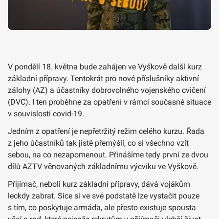
V pondělí 18. května bude zahájen ve Vyškově další kurz
základní přípravy. Tentokrát pro nové příslušníky aktivní
zálohy (AZ) a účastníky dobrovolného vojenského cvičení
(DVC). I ten proběhne za opatření v rámci současné situace
v souvislosti covid-19.
Jedním z opatření je nepřetržitý režim celého kurzu. Řada
z jeho účastníků tak jistě přemýšlí, co si všechno vzít
sebou, na co nezapomenout. Přinášíme tedy první ze dvou
dílů AZTV věnovaných základnímu výcviku ve Vyškově.
Přijímač, neboli kurz základní přípravy, dává vojákům
leckdy zabrat. Sice si ve své podstatě lze vystačit pouze
s tím, co poskytuje armáda, ale přesto existuje spousta