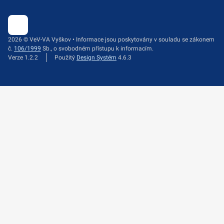
2026 © VeV-VA Vyškov • Informace jsou poskytovány v souladu se zákonem
č.
106/1999
Sb., o svobodném přístupu k informacím.
Verze 1.2.2
Použitý
Design Systém
4.6.3