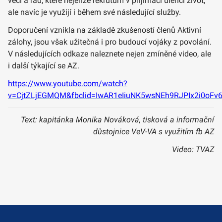
věcí a rad, které nejenže rekrutům v přijímači ulehčí život,
ale navíc je využijí i během své následující služby.
Doporučení vznikla na základě zkušeností členů Aktivní
zálohy, jsou však užitečná i pro budoucí vojáky z povolání.
V následujících odkaze naleznete nejen zmíněné video, ale
i další týkající se AZ.
https://www.youtube.com/watch?
v=CjtZLjEGMQM&fbclid=IwAR1eIiuNK5wsNEh9RJPIx2i0oFv
Text: kapitánka Monika Nováková, tisková a informační
důstojnice VeV-VA s využitím fb AZ
Video: TVAZ