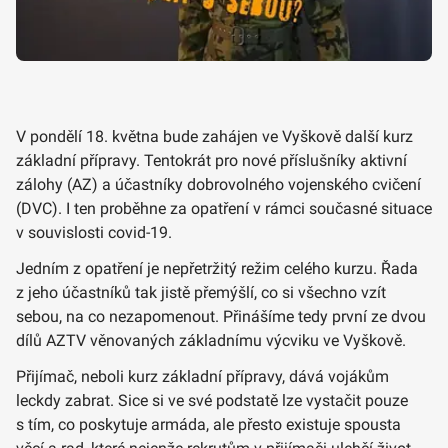
V pondělí 18. května bude zahájen ve Vyškově další kurz
základní přípravy. Tentokrát pro nové příslušníky aktivní
zálohy (AZ) a účastníky dobrovolného vojenského cvičení
(DVC). I ten proběhne za opatření v rámci současné situace
v souvislosti covid-19.
Jedním z opatření je nepřetržitý režim celého kurzu. Řada
z jeho účastníků tak jistě přemýšlí, co si všechno vzít
sebou, na co nezapomenout. Přinášíme tedy první ze dvou
dílů AZTV věnovaných základnímu výcviku ve Vyškově.
Přijímač, neboli kurz základní přípravy, dává vojákům
leckdy zabrat. Sice si ve své podstatě lze vystačit pouze
s tím, co poskytuje armáda, ale přesto existuje spousta