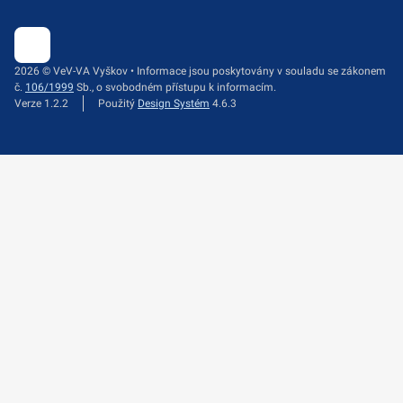
2026 © VeV-VA Vyškov • Informace jsou poskytovány v souladu se zákonem
č.
106/1999
Sb., o svobodném přístupu k informacím.
Verze 1.2.2
Použitý
Design Systém
4.6.3