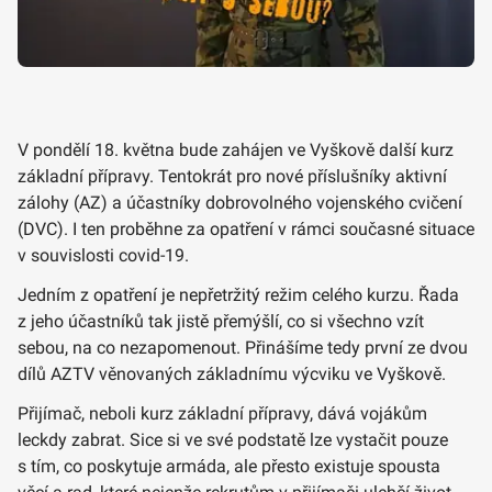
V pondělí 18. května bude zahájen ve Vyškově další kurz
základní přípravy. Tentokrát pro nové příslušníky aktivní
zálohy (AZ) a účastníky dobrovolného vojenského cvičení
(DVC). I ten proběhne za opatření v rámci současné situace
v souvislosti covid-19.
Jedním z opatření je nepřetržitý režim celého kurzu. Řada
z jeho účastníků tak jistě přemýšlí, co si všechno vzít
sebou, na co nezapomenout. Přinášíme tedy první ze dvou
dílů AZTV věnovaných základnímu výcviku ve Vyškově.
Přijímač, neboli kurz základní přípravy, dává vojákům
leckdy zabrat. Sice si ve své podstatě lze vystačit pouze
s tím, co poskytuje armáda, ale přesto existuje spousta