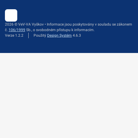
2026 © VeV-VA Vyškov • Informace jsou poskytovány v souladu se zákonem
č.
106/1999
Sb., o svobodném přístupu k informacím.
Verze 1.2.2
Použitý
Design Systém
4.6.3