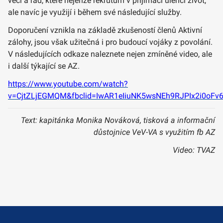
věcí a rad, které nejenže rekrutům v přijímači ulehčí život,
ale navíc je využijí i během své následující služby.
Doporučení vznikla na základě zkušeností členů Aktivní
zálohy, jsou však užitečná i pro budoucí vojáky z povolání.
V následujících odkaze naleznete nejen zmíněné video, ale
i další týkající se AZ.
https://www.youtube.com/watch?
v=CjtZLjEGMQM&fbclid=IwAR1eIiuNK5wsNEh9RJPIx2i0oFv
Text: kapitánka Monika Nováková, tisková a informační
důstojnice VeV-VA s využitím fb AZ
Video: TVAZ