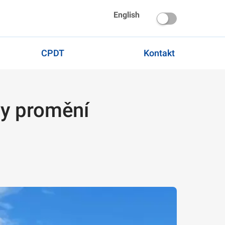
English
CPDT
Kontakt
avy promění