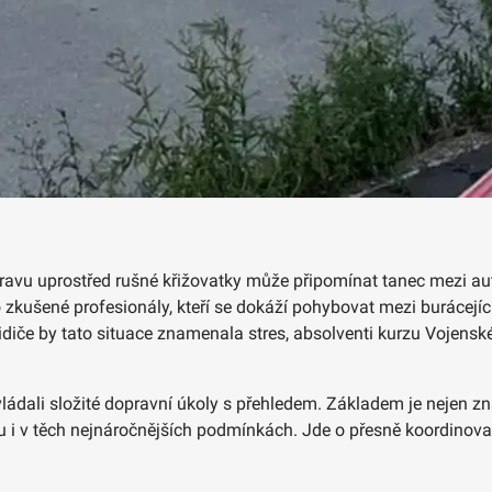
pravu uprostřed rušné křižovatky může připomínat tanec mezi au
 zkušené profesionály, kteří se dokáží pohybovat mezi burácejí
diče by tato situace znamenala stres, absolventi kurzu Vojenské 
ládali složité dopravní úkoly s přehledem. Základem je nejen zn
 i v těch nejnáročnějších podmínkách. Jde o přesně koordinovano