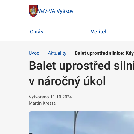
VeV-VA Vyškov
O nás
Velitel
Úvod
Aktuality
Balet uprostřed silnice: Kd
Balet uprostřed sil
v náročný úkol
Vytvořeno 11.10.2024
Martin Kresta