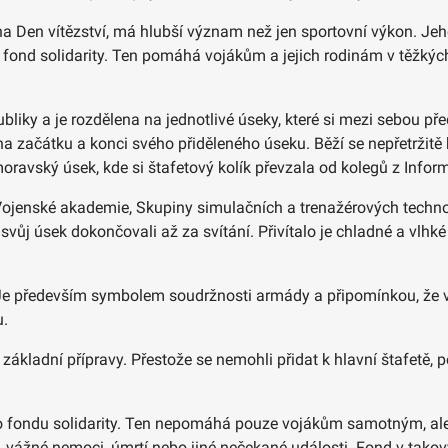
na Den vítězství, má hlubší význam než jen sportovní výkon. Jeh
ond solidarity. Ten pomáhá vojákům a jejich rodinám v těžkých 
ubliky a je rozdělena na jednotlivé úseky, které si mezi sebou p
y na začátku a konci svého přiděleného úseku. Běží se nepřetržit
avský úsek, kde si štafetový kolík převzala od kolegů z Inform
u‑Vojenské akademie, Skupiny simulačních a trenažérových techno
svůj úsek dokončovali až za svítání. Přivítalo je chladné a vlhké 
 Je především symbolem soudržnosti armády a připomínkou, že vo
u.
 základní přípravy. Přestože se nemohli přidat k hlavní štafetě,
 fondu solidarity. Ten nepomáhá pouze vojákům samotným, ale i
ění, vážné nemoci, úmrtí nebo jiné nečekané události. Fond v tak