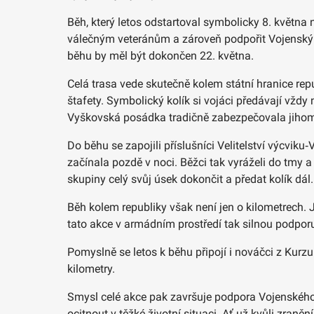
Běh, který letos odstartoval symbolicky 8. května 
válečným veteránům a zároveň podpořit Vojenský f
běhu by měl být dokončen 22. května.
Celá trasa vede skutečně kolem státní hranice rep
štafety. Symbolický kolík si vojáci předávají vžd
Vyškovská posádka tradičně zabezpečovala jihomor
Do běhu se zapojili příslušníci Velitelství výcvik
začínala pozdě v noci. Běžci tak vyráželi do tmy a 
skupiny celý svůj úsek dokončit a předat kolík dál.
Běh kolem republiky však není jen o kilometrech.
tato akce v armádním prostředí tak silnou podpor
Pomyslně se letos k běhu připojí i nováčci z Kurzu
kilometry.
Smysl celé akce pak završuje podpora Vojenského
ocitnout v těžké životní situaci. Ať už kvůli zran