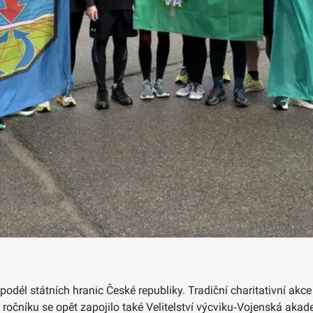
m podél státních hranic České republiky. Tradiční charitativní ak
 ročníku se opět zapojilo také Velitelství výcviku‑Vojenská aka