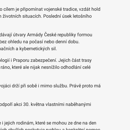
o cílem je připomínat vojenské tradice, vzdát hold
životních situacích. Poslední úsek letošního
ředávají útvary Armády České republiky formou
ě bez ohledu na počasí nebo denní dobu.
ačních a kybernetických sil.
logií i Praporu zabezpečení. Jejich část trasy
ráno, které ale nijak nesnížilo odhodlání celé
jáci drží při sobě i mimo službu. Právě proto má
 podpoří akci 30. května vlastními naběhanými
 jejich rodinám, které se mohou ze dne na den
ových chvílích poskytuje rychlou a konkrétní pomoc