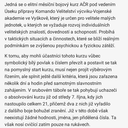
Jedná se o elitní měsíční bojový kurz AČR pod vedením
Úseku přípravy Komando Velitelství výcviku-Vojenské
akademie ve Vyškově, který je určen pro velitele malých
jednotek, u kterých se vyžaduje rozvoj individuálních
velitelských znalostí, dovedností a schopností. Probíhá
v taktických situacích a činnostech, které se blíží reálným
podmínkám se zvýšenou psychickou a fyzickou zátěží.
K tomu, aby mohli účastníci tohoto kurzu vůbec
symbolický bílý povlak s číslem převzít a postavit se tak
na pomyslný start kurzu, musí nejen projít výběrovým
řízením, ale splnit ještě další kritéria, která jsou zařazena
několik dní a hodin před samotným slavnostním
zahájením. V srubovém táboře se tak pohybují uchazeči
o absolvování kurzu již od středy 7. října, kdy jich
nastoupilo celkem 21, přičemž dva z nich již vyřadilo
z dalšího boje bohužel zranění. Již v této době však
neexistují žádné hodnosti, jména, jen přidělená čísla. Ta
však nosí cvičící zatím pouze na rukávech.