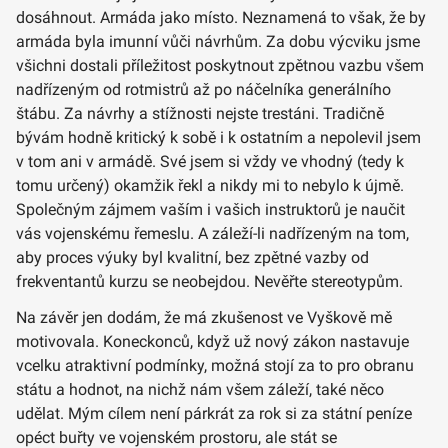
dosáhnout. Armáda jako místo. Neznamená to však, že by
armáda byla imunní vůči návrhům. Za dobu výcviku jsme
všichni dostali příležitost poskytnout zpětnou vazbu všem
nadřízeným od rotmistrů až po náčelníka generálního
štábu. Za návrhy a stížnosti nejste trestáni. Tradičně
bývám hodně kritický k sobě i k ostatním a nepolevil jsem
v tom ani v armádě. Své jsem si vždy ve vhodný (tedy k
tomu určený) okamžik řekl a nikdy mi to nebylo k újmě.
Společným zájmem vaším i vašich instruktorů je naučit
vás vojenskému řemeslu. A záleží-li nadřízeným na tom,
aby proces výuky byl kvalitní, bez zpětné vazby od
frekventantů kurzu se neobejdou. Nevěřte stereotypům.
Na závěr jen dodám, že má zkušenost ve Vyškově mě
motivovala. Koneckonců, když už nový zákon nastavuje
vcelku atraktivní podmínky, možná stojí za to pro obranu
státu a hodnot, na nichž nám všem záleží, také něco
udělat. Mým cílem není párkrát za rok si za státní peníze
opéct buřty ve vojenském prostoru, ale stát se