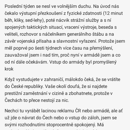
Poslední týden se nesl ve volnějším duchu. Na úvod nás
čekalo výstupní přezkoušení z fyzické zdatnosti (12 minut
běh, kliky, sed-lehy), poté nácvik strážní služby a s ní
spojených taktických situací, vracení výstroje, beseda s
veliteli, rozhovor s náčelníkem generálního štábu a na
závěr vojenská přísaha a slavnostní vyřazení. Protože jsem
měl poprvé po šesti týdnech více času na přemýšlení,
zauvažoval jsem i nad tím, proč nyní v armádě jsem a co
od ní dále očekávám. Vstup do armády byl promyšlený
krok
Když vystudujete v zahraničí, málokdo čeká, že se vrátíte
do České republiky. Vaše okolí doufá, že si najdete
prestižní zaměstnání v cizině a zbohatnete, protože v
Čechách to přece nestojí za nic.
Nechci tu vyrábět lacinou reklamu ČR nebo armádě, ale ať
už jde o návrat do Čech nebo o vstup do záloh, jsem se
svými rozhodnutími stoprocentně spokojený. Má