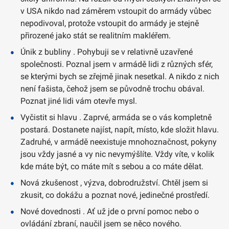
v USA nikdo nad záměrem vstoupit do armády vůbec
nepodivoval, protože vstoupit do armády je stejně
přirozené jako stát se realitním makléřem.
Únik z bubliny . Pohybuji se v relativně uzavřené
společnosti. Poznal jsem v armádě lidi z různých sfér,
se kterými bych se zřejmě jinak nesetkal. A nikdo z nich
není fašista, čehož jsem se původně trochu obával.
Poznat jiné lidi vám otevře mysl.
Vyčistit si hlavu . Zaprvé, armáda se o vás kompletně
postará. Dostanete najíst, napít, místo, kde složit hlavu.
Zadruhé, v armádě neexistuje mnohoznačnost, pokyny
jsou vždy jasné a vy nic nevymýšlíte. Vždy víte, v kolik
kde máte být, co máte mít s sebou a co máte dělat.
Nová zkušenost , výzva, dobrodružství. Chtěl jsem si
zkusit, co dokážu a poznat nové, jedinečné prostředí.
Nové dovednosti . Ať už jde o první pomoc nebo o
ovládání zbraní, naučil jsem se něco nového.