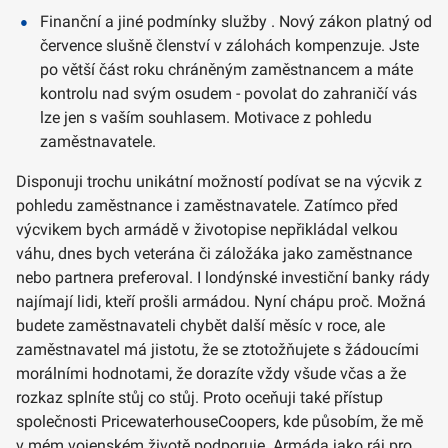
Finanční a jiné podmínky služby . Nový zákon platný od
července slušně členství v zálohách kompenzuje. Jste
po větší část roku chráněným zaměstnancem a máte
kontrolu nad svým osudem - povolat do zahraničí vás
lze jen s vaším souhlasem. Motivace z pohledu
zaměstnavatele.
Disponuji trochu unikátní možností podívat se na výcvik z
pohledu zaměstnance i zaměstnavatele. Zatímco před
výcvikem bych armádě v životopise nepřikládal velkou
váhu, dnes bych veterána či záložáka jako zaměstnance
nebo partnera preferoval. I londýnské investiční banky rády
najímají lidi, kteří prošli armádou. Nyní chápu proč. Možná
budete zaměstnavateli chybět další měsíc v roce, ale
zaměstnavatel má jistotu, že se ztotožňujete s žádoucími
morálními hodnotami, že dorazíte vždy všude včas a že
rozkaz splníte stůj co stůj. Proto oceňuji také přístup
společnosti PricewaterhouseCoopers, kde působím, že mě
v mém vojenském životě podporuje. Armáda jako ráj pro