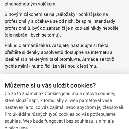
plnohodnotným vojákem.
S novým zákonem se na „záložáky“ pohlíží jako na
profesionály a očekává se od nich, že splní i standardy
profesionálů, byť do zahraničí je nikdo asi nikdy nepošle
(ale nebránil bych se tomu).
Pokud o armádě také uvažujete, nastudujte si fakta,
přečtěte si deníky absolventů dostupné na internetu a
ideálně si s některými také promluvte. Armáda se totiž
rychle mění - nutno říci, že většinou k lepšímu.
7.9.2016 zpravy.iDNES.cz str. 0 Zprávy / NATO
Můžeme si u vás uložit cookies?
natoaktual.cz
Co že to znamená? Cookies jsou malé datové soubory,
které slouží např. k tomu, aby si web pamatoval vaše
nastavení a to, co vás zajímá, nebo abychom jej zlepšovali.
Pro ukládání různých typů cookies od vás potřebujeme
souhlas. Web bude fungovat i bez souhlasu, s ním ale
o něco lépe.