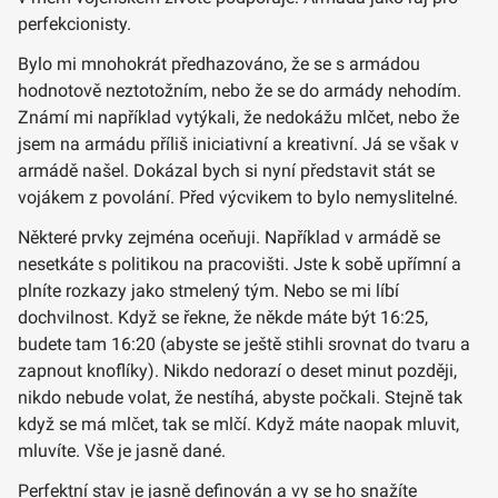
perfekcionisty.
Bylo mi mnohokrát předhazováno, že se s armádou
hodnotově neztotožním, nebo že se do armády nehodím.
Známí mi například vytýkali, že nedokážu mlčet, nebo že
jsem na armádu příliš iniciativní a kreativní. Já se však v
armádě našel. Dokázal bych si nyní představit stát se
vojákem z povolání. Před výcvikem to bylo nemyslitelné.
Některé prvky zejména oceňuji. Například v armádě se
nesetkáte s politikou na pracovišti. Jste k sobě upřímní a
plníte rozkazy jako stmelený tým. Nebo se mi líbí
dochvilnost. Když se řekne, že někde máte být 16:25,
budete tam 16:20 (abyste se ještě stihli srovnat do tvaru a
zapnout knoflíky). Nikdo nedorazí o deset minut později,
nikdo nebude volat, že nestíhá, abyste počkali. Stejně tak
když se má mlčet, tak se mlčí. Když máte naopak mluvit,
mluvíte. Vše je jasně dané.
Perfektní stav je jasně definován a vy se ho snažíte