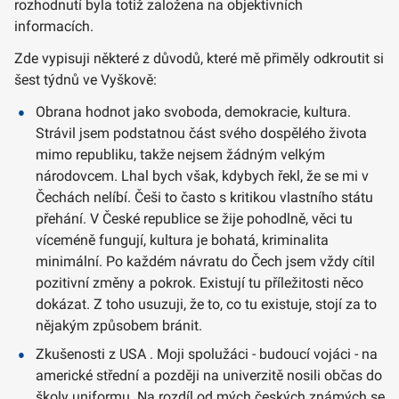
rozhodnutí byla totiž založena na objektivních
informacích.
Zde vypisuji některé z důvodů, které mě přiměly odkroutit si
šest týdnů ve Vyškově:
Obrana hodnot jako svoboda, demokracie, kultura.
Strávil jsem podstatnou část svého dospělého života
mimo republiku, takže nejsem žádným velkým
národovcem. Lhal bych však, kdybych řekl, že se mi v
Čechách nelíbí. Češi to často s kritikou vlastního státu
přehání. V České republice se žije pohodlně, věci tu
víceméně fungují, kultura je bohatá, kriminalita
minimální. Po každém návratu do Čech jsem vždy cítil
pozitivní změny a pokrok. Existují tu příležitosti něco
dokázat. Z toho usuzuji, že to, co tu existuje, stojí za to
nějakým způsobem bránit.
Zkušenosti z USA . Moji spolužáci - budoucí vojáci - na
americké střední a později na univerzitě nosili občas do
školy uniformu. Na rozdíl od mých českých známých se