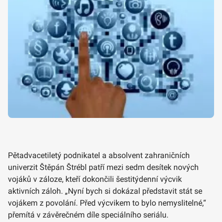
Pětadvacetiletý podnikatel a absolvent zahraničních
univerzit Štěpán Štrébl patří mezi sedm desítek nových
vojáků v záloze, kteří dokončili šestitýdenní výcvik
aktivních záloh. „Nyní bych si dokázal představit stát se
vojákem z povolání. Před výcvikem to bylo nemyslitelné,“
přemítá v závěrečném díle speciálního seriálu.