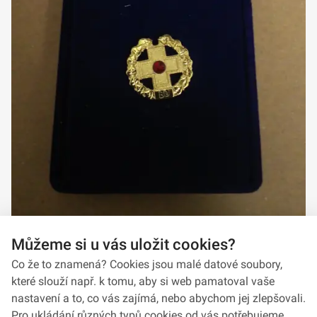
Můžeme si u vás uložit cookies?
Co že to znamená? Cookies jsou malé datové soubory,
které slouží např. k tomu, aby si web pamatoval vaše
nastavení a to, co vás zajímá, nebo abychom jej zlepšovali.
Pro ukládání různých typů cookies od vás potřebujeme