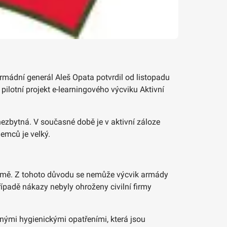
mádní generál Aleš Opata potvrdil od listopadu
pilotní projekt e-learningového výcviku Aktivní
nezbytná. V současné době je v aktivní záloze
jemců je velký.
země. Z tohoto důvodu se nemůže výcvik armády
řípadě nákazy nebyly ohroženy civilní firmy
snými hygienickými opatřeními, která jsou