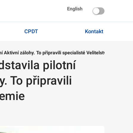
English
CPDT
Kontakt
 Aktivní zálohy. To připravili specialisté Velitelství výcviku-
stavila pilotní
. To připravili
demie