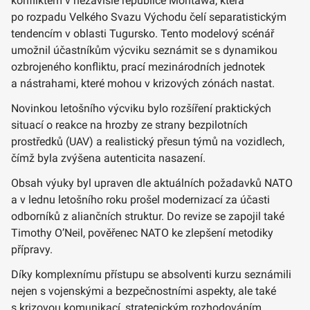
konfliktem v nezávislé republice Montawa, která
po rozpadu Velkého Svazu Východu čelí separatistickým
tendencím v oblasti Tugursko. Tento modelový scénář
umožnil účastníkům výcviku seznámit se s dynamikou
ozbrojeného konfliktu, prací mezinárodních jednotek
a nástrahami, které mohou v krizových zónách nastat.
Novinkou letošního výcviku bylo rozšíření praktických
situací o reakce na hrozby ze strany bezpilotních
prostředků (UAV) a realistický přesun týmů na vozidlech,
čímž byla zvýšena autenticita nasazení.
Obsah výuky byl upraven dle aktuálních požadavků NATO
a v lednu letošního roku prošel modernizací za účasti
odborníků z aliančních struktur. Do revize se zapojil také
Timothy O’Neil, pověřenec NATO ke zlepšení metodiky
přípravy.
Díky komplexnímu přístupu se absolventi kurzu seznámili
nejen s vojenskými a bezpečnostními aspekty, ale také
s krizovou komunikací, strategickým rozhodováním