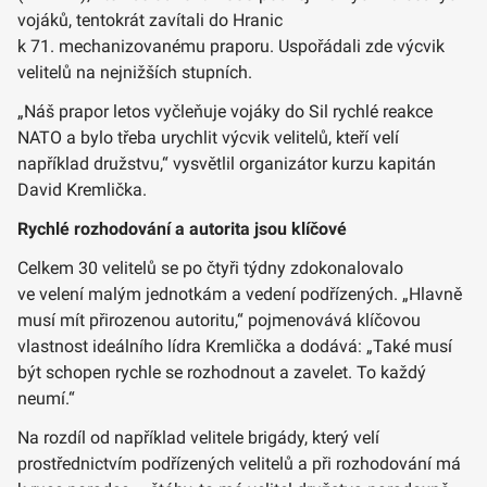
vojáků, tentokrát zavítali do Hranic
k 71. mechanizovanému praporu. Uspořádali zde výcvik
velitelů na nejnižších stupních.
„Náš prapor letos vyčleňuje vojáky do Sil rychlé reakce
NATO a bylo třeba urychlit výcvik velitelů, kteří velí
například družstvu,“ vysvětlil organizátor kurzu kapitán
David Kremlička.
Rychlé rozhodování a autorita jsou klíčové
Celkem 30 velitelů se po čtyři týdny zdokonalovalo
ve velení malým jednotkám a vedení podřízených. „Hlavně
musí mít přirozenou autoritu,“ pojmenovává klíčovou
vlastnost ideálního lídra Kremlička a dodává: „Také musí
být schopen rychle se rozhodnout a zavelet. To každý
neumí.“
Na rozdíl od například velitele brigády, který velí
prostřednictvím podřízených velitelů a při rozhodování má