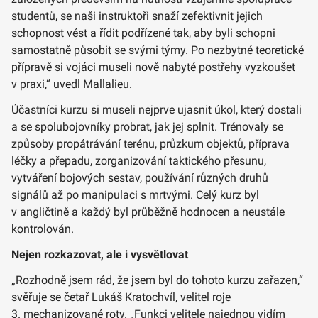
studentů, se naši instruktoři snaží zefektivnit jejich
schopnost vést a řídit podřízené tak, aby byli schopni
samostatně působit se svými týmy. Po nezbytné teoretické
přípravě si vojáci museli nově nabyté postřehy vyzkoušet
v praxi,“ uvedl Mallalieu.
Účastníci kurzu si museli nejprve ujasnit úkol, který dostali
a se spolubojovníky probrat, jak jej splnit. Trénovaly se
způsoby propátrávání terénu, průzkum objektů, příprava
léčky a přepadu, zorganizování taktického přesunu,
vytváření bojových sestav, používání různých druhů
signálů až po manipulaci s mrtvými. Celý kurz byl
v angličtině a každý byl průběžně hodnocen a neustále
kontrolován.
Nejen rozkazovat, ale i vysvětlovat
„Rozhodně jsem rád, že jsem byl do tohoto kurzu zařazen,“
svěřuje se četař Lukáš Kratochvíl, velitel roje
3. mechanizované roty. „Funkci velitele najednou vidím