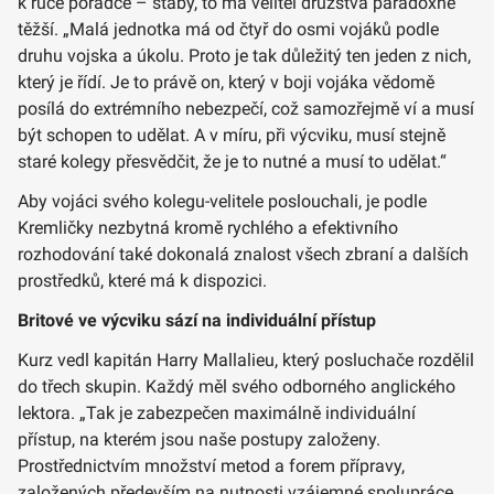
k ruce poradce – štáby, to má velitel družstva paradoxně
těžší. „Malá jednotka má od čtyř do osmi vojáků podle
druhu vojska a úkolu. Proto je tak důležitý ten jeden z nich,
který je řídí. Je to právě on, který v boji vojáka vědomě
posílá do extrémního nebezpečí, což samozřejmě ví a musí
být schopen to udělat. A v míru, při výcviku, musí stejně
staré kolegy přesvědčit, že je to nutné a musí to udělat.“
Aby vojáci svého kolegu-velitele poslouchali, je podle
Kremličky nezbytná kromě rychlého a efektivního
rozhodování také dokonalá znalost všech zbraní a dalších
prostředků, které má k dispozici.
Britové ve výcviku sází na individuální přístup
Kurz vedl kapitán Harry Mallalieu, který posluchače rozdělil
do třech skupin. Každý měl svého odborného anglického
lektora. „Tak je zabezpečen maximálně individuální
přístup, na kterém jsou naše postupy založeny.
Prostřednictvím množství metod a forem přípravy,
založených především na nutnosti vzájemné spolupráce