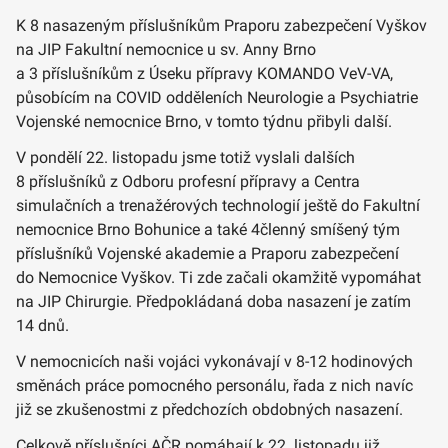
K 8 nasazeným příslušníkům Praporu zabezpečení Vyškov
na JIP Fakultní nemocnice u sv. Anny Brno
a 3 příslušníkům z Úseku přípravy KOMANDO VeV-VA,
působícím na COVID odděleních Neurologie a Psychiatrie
Vojenské nemocnice Brno, v tomto týdnu přibyli další.
V pondělí 22. listopadu jsme totiž vyslali dalších
8 příslušníků z Odboru profesní přípravy a Centra
simulačních a trenažérových technologií ještě do Fakultní
nemocnice Brno Bohunice a také 4členný smíšený tým
příslušníků Vojenské akademie a Praporu zabezpečení
do Nemocnice Vyškov. Ti zde začali okamžitě vypomáhat
na JIP Chirurgie. Předpokládaná doba nasazení je zatím
14 dnů.
V nemocnicích naši vojáci vykonávají v 8-12 hodinových
směnách práce pomocného personálu, řada z nich navíc
již se zkušenostmi z předchozích obdobných nasazení.
Celkově příslušníci AČR pomáhají k 22. listopadu již