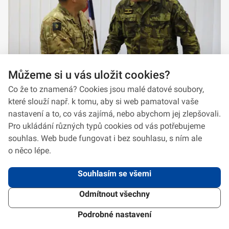
Můžeme si u vás uložit cookies?
Co že to znamená? Cookies jsou malé datové soubory,
které slouží např. k tomu, aby si web pamatoval vaše
nastavení a to, co vás zajímá, nebo abychom jej zlepšovali.
Pro ukládání různých typů cookies od vás potřebujeme
souhlas. Web bude fungovat i bez souhlasu, s ním ale
o něco lépe.
Souhlasím se všemi
Odmítnout všechny
2026 © VeV-VA Vyškov • Informace jsou poskytovány v souladu se zákonem
č.
106/1999
Sb., o svobodném přístupu k informacím.
Verze 1.2.2
Použitý
Design Systém
4.6.3
Podrobné nastavení