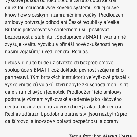
Vyškově působí od roku 2000 a za tuto dobu se stal
důležitou součástí výcvikového systému, sdílející své
know-how s českými i zahraničními vojáky. Prodloužení
smlouvy potvrzuje odhodlání České republiky a Velké
Británie pokračovat ve společném úsilí posilovat
bezpečnost a stabilitu. „Spolupráce s BMATT významně
zvyšuje kvalitu výcviku a přináší nové zkušenosti nejen
našim vojákům,“ uvedl generál Rebilas.
Letos v říjnu to bude už čtvrtstoletí bezproblémové
spolupráce s BMATT, což dokládá pevnost vzájemného
partnerství. Tým britských instruktorů ve Vyškově přispěl k
vyškolení tisíců vojáků, kteří nabyté zkušenosti mohli šířit
dále v rámci svých jednotek. Prodloužení této smlouvy
podtrhuje význam vyškovské akademie jako klíčového
centra mezinárodního vojenského výcviku. Jak generál
Rebilas zdůraznil, podobná partnerství jsou nezbytná pro
další rozvoj a inovace v oblasti bezpečnosti a obrany.
Text a foto: kpt. Martin Kresta