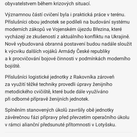
obyvatelstvem během krizových situací.
Významnou částí cvičení byla i praktická práce v terénu.
Příslušníci obou jednotek se podíleli na budování systému
moderních zákopů ve Vojenském újezdu Březina, které
vycházejí ze zkušeností z aktuálního konfliktu na Ukrajině.
Nově vybudovaná obranná postavení budou nadále sloužit
k výcviku dalších vojáků Armády České republiky
a k procvičování bojové činnosti v podmínkách moderního
bojiště.
Příslušníci logistické jednotky z Rakovníka zároveň
za využití těžké techniky provedli úpravy ženijního
metodického cvičiště, které bude dále využíváno
při odborné přípravě ženijních jednotek.
Splněním stanovených úkolů završily obě jednotky
závěrečnou fázi přípravy před převzetím operačního úkolu
v rámci alianční předsunuté přítomnosti v Lotyšsku.