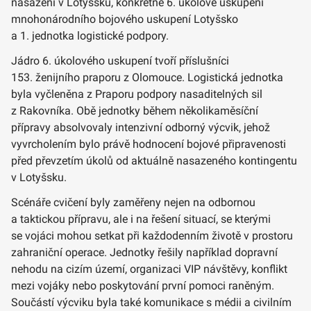
nasazení v Lotyšsku, konkrétně 6. úkolové uskupení
mnohonárodního bojového uskupení Lotyšsko
a 1. jednotka logistické podpory.
Jádro 6. úkolového uskupení tvoří příslušníci
153. ženijního praporu z Olomouce. Logistická jednotka
byla vyčleněna z Praporu podpory nasaditelných sil
z Rakovníka. Obě jednotky během několikaměsíční
přípravy absolvovaly intenzivní odborný výcvik, jehož
vyvrcholením bylo právě hodnocení bojové připravenosti
před převzetím úkolů od aktuálně nasazeného kontingentu
v Lotyšsku.
Scénáře cvičení byly zaměřeny nejen na odbornou
a taktickou přípravu, ale i na řešení situací, se kterými
se vojáci mohou setkat při každodenním životě v prostoru
zahraniční operace. Jednotky řešily například dopravní
nehodu na cizím území, organizaci VIP návštěvy, konflikt
mezi vojáky nebo poskytování první pomoci raněným.
Součástí výcviku byla také komunikace s médii a civilním