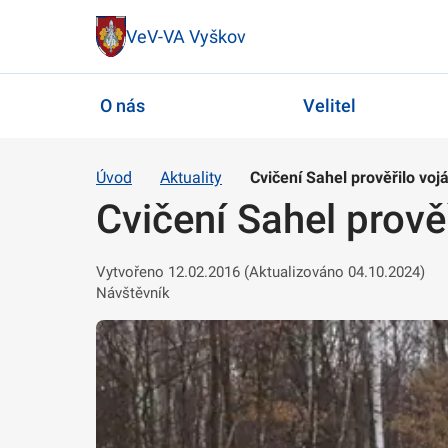
VeV-VA Vyškov
O nás
Velitel
Úvod
Aktuality
Cvičení Sahel prověřilo voj
Cvičení Sahel prověř
Vytvořeno 12.02.2016 (Aktualizováno 04.10.2024)
Návštěvník