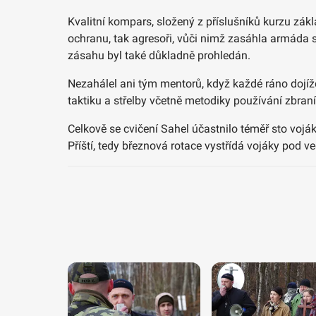
Kvalitní kompars, složený z příslušníků kurzu zákl
ochranu, tak agresoři, vůči nimž zasáhla armáda s
zásahu byl také důkladně prohledán.
Nezahálel ani tým mentorů, když každé ráno dojížd
taktiku a střelby včetně metodiky používání zbraní
Celkově se cvičení Sahel účastnilo téměř sto vojá
Příští, tedy březnová rotace vystřídá vojáky pod 