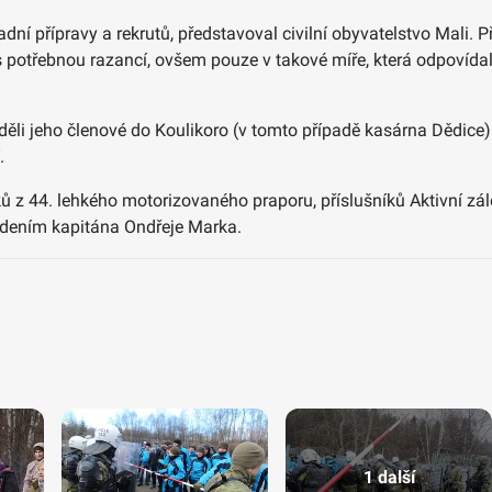
adní přípravy a rekrutů, představoval civilní obyvatelstvo Mali.
 potřebnou razancí, ovšem pouze v takové míře, která odpovídala
ěli jeho členové do Koulikoro (v tomto případě kasárna Dědice) 
.
ků z 44. lehkého motorizovaného praporu, příslušníků Aktivní zá
vedením kapitána Ondřeje Marka.
1 další