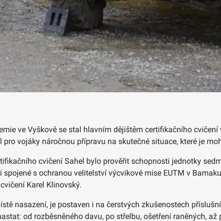
emie ve Vyškově se stal hlavním dějištěm certifikačního cvičení
l pro vojáky náročnou přípravu na skutečné situace, které je mo
tifikačního cvičení Sahel bylo prověřit schopnosti jednotky se
ti spojené s ochranou velitelství výcvikové mise EUTM v Bamaku
cvičení Karel Klinovský.
ístě nasazení, je postaven i na čerstvých zkušenostech přísluš
 nastat: od rozběsněného davu, po střelbu, ošetření raněných, a