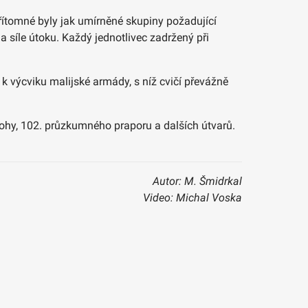
 Přítomné byly jak umírněné skupiny požadující
 síle útoku. Každý jednotlivec zadržený při
k výcviku malijské armády, s níž cvičí převážně
lohy, 102. průzkumného praporu a dalších útvarů.
Autor: M. Šmidrkal
Video: Michal Voska