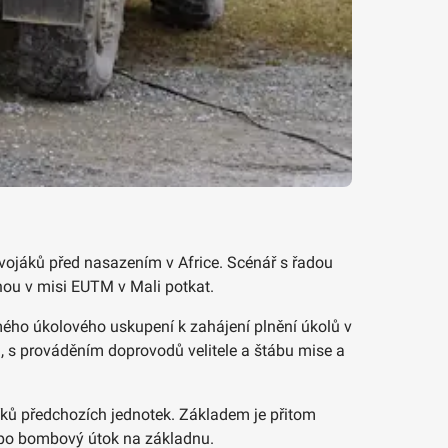
 vojáků před nasazením v Africe. Scénář s řadou
hou v misi EUTM v Mali potkat.
dmého úkolového uskupení k zahájení plnění úkolů v
, s prováděním doprovodů velitele a štábu mise a
níků předchozích jednotek. Základem je přitom
ž po bombový útok na základnu.