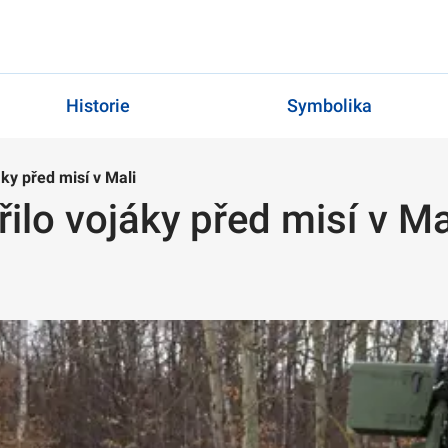
Historie
Symbolika
áky před misí v Mali
ilo vojáky před misí v Ma