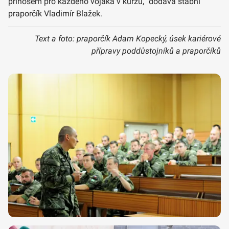
přínosem pro každého vojáka v kurzu,“ dodává štábní
praporčík Vladimír Blažek.
Text a foto: praporčík Adam Kopecký, úsek kariérové
přípravy poddůstojníků a praporčíků