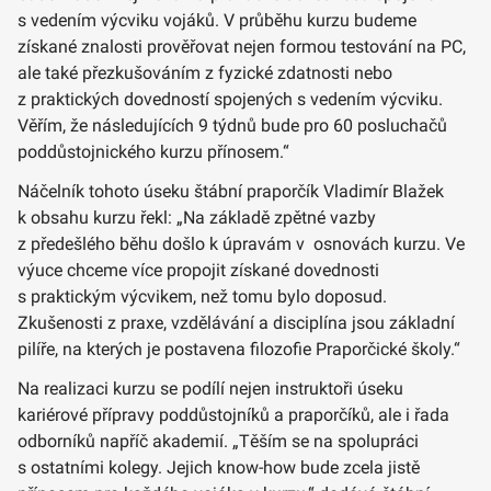
s vedením výcviku vojáků. V průběhu kurzu budeme
získané znalosti prověřovat nejen formou testování na PC,
ale také přezkušováním z fyzické zdatnosti nebo
z praktických dovedností spojených s vedením výcviku.
Věřím, že následujících 9 týdnů bude pro 60 posluchačů
poddůstojnického kurzu přínosem.“
Náčelník tohoto úseku štábní praporčík Vladimír Blažek
k obsahu kurzu řekl: „Na základě zpětné vazby
z předešlého běhu došlo k úpravám v osnovách kurzu. Ve
výuce chceme více propojit získané dovednosti
s praktickým výcvikem, než tomu bylo doposud.
Zkušenosti z praxe, vzdělávání a disciplína jsou základní
pilíře, na kterých je postavena filozofie Praporčické školy.“
Na realizaci kurzu se podílí nejen instruktoři úseku
kariérové přípravy poddůstojníků a praporčíků, ale i řada
odborníků napříč akademií. „Těším se na spolupráci
s ostatními kolegy. Jejich know-how bude zcela jistě