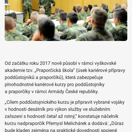
Od začátku roku 2017 nově působí v rámci vyškovské
akademie tzv. „Praporčická škola“ (úsek kariérové přípravy
poddůstojníků a praporčíků), která zabezpečuje
plnohodnotné kariérové kurzy pro poddůstojníky
a praporčíky v rámci Armády České republiky.
„Cílem poddůstojnického kurzu je připravit vybrané vojáky
v hodnosti desátník pro výkon služby ve služebním
zařazení s hodností četař až rotný,“ konstatuje náčelník
kurzu nadpraporčík Přemysl Melichárek a dodává: „Důraz
bude kladen zejména na praktické dovednosti spojené