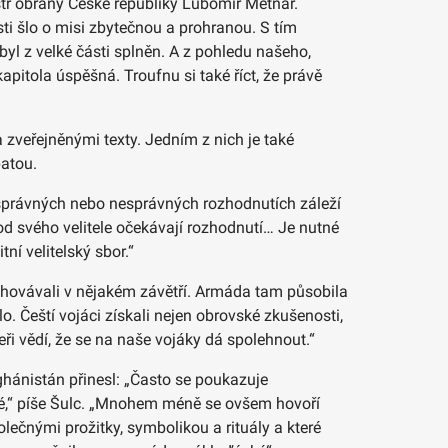
tr obrany České republiky Lubomír Metnar.
i šlo o misi zbytečnou a prohranou. S tím
yl z velké části splněn. A z pohledu našeho,
pitola úspěšná. Troufnu si také říct, že právě
zveřejněnými texty. Jedním z nich je také
atou.
na správných nebo nesprávných rozhodnutích záleží
i od svého velitele očekávají rozhodnutí… Je nutné
í velitelský sbor.“
chovávali v nějakém závětří. Armáda tam působila
. Čeští vojáci získali nejen obrovské zkušenosti,
neři vědí, že se na naše vojáky dá spolehnout.“
ghánistán přinesl: „Často se poukazuje
cké,“ píše Šulc. „Mnohem méně se ovšem hovoří
olečnými prožitky, symbolikou a rituály a které