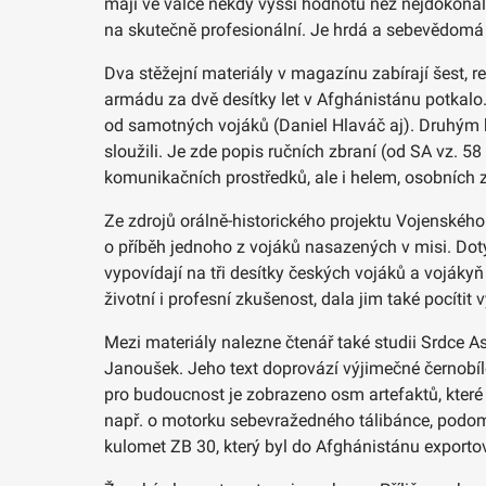
mají ve válce někdy vyšší hodnotu než nejdokona
na skutečně profesionální. Je hrdá a sebevědomá 
Dva stěžejní materiály v magazínu zabírají šest, r
armádu za dvě desítky let v Afghánistánu potkalo.
od samotných vojáků (Daniel Hlaváč aj). Druhým klí
sloužili. Je zde popis ručních zbraní (od SA vz. 5
komunikačních prostředků, ale i helem, osobních 
Ze zdrojů orálně-historického projektu Vojenskéh
o příběh jednoho z vojáků nasazených v misi. Dotyč
vypovídají na tři desítky českých vojáků a voják
životní i profesní zkušenost, dala jim také pocítit 
Mezi materiály nalezne čtenář také studii Srdce A
Janoušek. Jeho text doprovází výjimečné černobílé
pro budoucnost je zobrazeno osm artefaktů, které
např. o motorku sebevražedného tálibánce, podo
kulomet ZB 30, který byl do Afghánistánu export