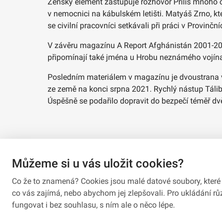
Ženský element zastupuje rozhovor Příliš mnoho očí
v nemocnici na kábulském letišti. Matyáš Zrno, kte
se civilní pracovníci setkávali při práci v Provinč
V závěru magazínu A Report Afghánistán 2001-2021
připomínají také jména u Hrobu neznámého vojín
Posledním materiálem v magazínu je dvoustrana 
ze země na konci srpna 2021. Rychlý nástup Tálib
Úspěšně se podařilo dopravit do bezpečí téměř dvě 
Můžeme si u vás uložit cookies?
Co že to znamená? Cookies jsou malé datové soubory, které 
co vás zajímá, nebo abychom jej zlepšovali. Pro ukládání 
fungovat i bez souhlasu, s ním ale o něco lépe.