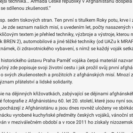
lejší technika… Armáda České republiky v Afghánistánu dospěla
se sdílenou zkušeností.“
esp. sedm tiskových stran. Ten první s titulkem Roky potu, krve i
 Je zde seznam našich misí, s uvedením let, počty nasazených v
čovým textem je přehled techniky, výzbroje a výstroje, kterou na
8 k BREN 2), automobilové a jiné těžké techniky (od UAZu k MRAPu
známek, či zdravotnického vybavení, s nímž se každý voják setk
o historického ústavu Praha Paměť vojáka čerpá materiál nazvan
ný zde popisuje svoji životní cestu i jak prožil svůj první afghá
yň o svých zkušenostech a prožitcích z afghánských misí. Mnozí 
význam přátelství a lidské solidarity.
sie na dějinných křižovatkách, zabývající se dějinami afghánskéh
 fotografie z Afghánistánu 60. let 20. století, které jsou nyní
 pocházejí z Afghánistánu a jsou dnes rovněž uloženy ve sbírká
mácku vyrobené kuchyňské předměty českých vojáků, vánoční s
ován v meziválečném období a v roce 2011 ho získaly nizozemsk