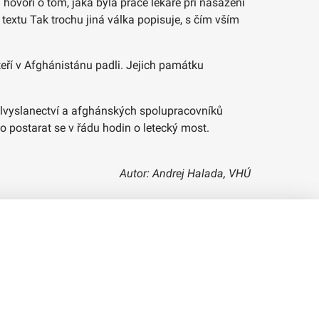
 hovoří o tom, jaká byla práce lékaře při nasazení
 textu Tak trochu jiná válka popisuje, s čím vším
eří v Afghánistánu padli. Jejich památku
lvyslanectví a afghánských spolupracovníků
 postarat se v řádu hodin o letecký most.
Autor: Andrej Halada, VHÚ