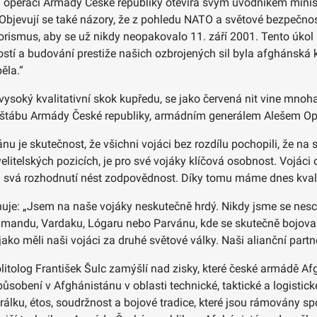
í operaci Armády České republiky otevírá svým úvodníkem minis
jevují se také názory, že z pohledu NATO a světové bezpečnost
orismus, aby se už nikdy neopakovalo 11. září 2001. Tento úkol b
í a budování prestiže našich ozbrojených sil byla afghánská ka
ěla.“
soký kvalitativní skok kupředu, se jako červená nit vine mnoha 
o štábu Armády České republiky, armádním generálem Alešem Op
ánu je skutečnost, že všichni vojáci bez rozdílu pochopili, že 
 velitelských pozicích, je pro své vojáky klíčová osobnost. Vojác
svá rozhodnutí nést zodpovědnost. Díky tomu máme dnes kvalitn
nuje: „Jsem na naše vojáky neskutečně hrdý. Nikdy jsme se nes
lmandu, Vardaku, Lógaru nebo Parvánu, kde se skutečně bojovalo
, jako měli naši vojáci za druhé světové války. Naši alianční part
itolog František Šulc zamýšlí nad zisky, které české armádě Af
ůsobení v Afghánistánu v oblasti technické, taktické a logisti
rálku, étos, soudržnost a bojové tradice, které jsou rámovány sp