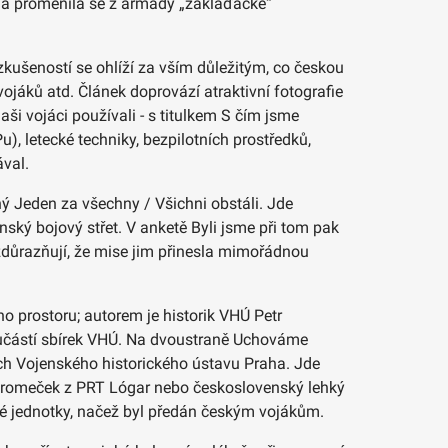
 a proměnila se z armády „záklaďácké“
 zkušeností se ohlíží za vším důležitým, co českou
ojáků atd. Článek doprovází atraktivní fotografie
ši vojáci používali - s titulkem S čím jsme
), letecké techniky, bezpilotních prostředků,
ával.
ý Jeden za všechny / Všichni obstáli. Jde
nský bojový střet. V anketě Byli jsme při tom pak
zdůrazňují, že mise jim přinesla mimořádnou
o prostoru; autorem je historik VHÚ Petr
 součástí sbírek VHÚ. Na dvoustraně Uchováme
ch Vojenského historického ústavu Praha. Jde
tromeček z PRT Lógar nebo československý lehký
é jednotky, načež byl předán českým vojákům.