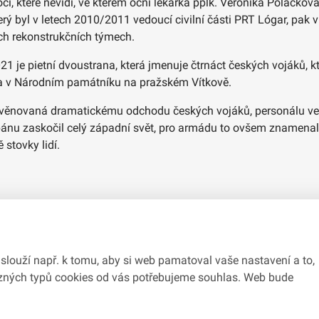
, které nevidí, ve kterém oční lékařka pplk. Veronika Poláčková
rý byl v letech 2010/2011 vedoucí civilní části PRT Lógar, pak v
ních rekonstrukčních týmech.
 je pietní dvoustrana, která jmenuje čtrnáct českých vojáků, kt
a v Národním památníku na pražském Vítkově.
věnovaná dramatickému odchodu českých vojáků, personálu ve
ánu zaskočil celý západní svět, pro armádu to ovšem znamenalo
stovky lidí.
slouží např. k tomu, aby si web pamatoval vaše nastavení a to,
různých typů cookies od vás potřebujeme souhlas. Web bude