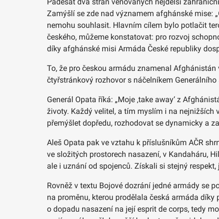
Padesát dva stran věnovaných nejdelší zahraničn
Zamýšlí se zde nad významem afghánské mise: „Ob
nemohu souhlasit. Hlavním cílem bylo potlačit ter
českého, můžeme konstatovat: pro rozvoj schopnost
díky afghánské misi Armáda České republiky dosp
To, že pro českou armádu znamenal Afghánistán vy
čtyřstránkový rozhovor s náčelníkem Generálníh
Generál Opata říká: „Moje ‚take away‘ z Afghánist
životy. Každý velitel, a tím myslím i na nejnižších
přemýšlet dopředu, rozhodovat se dynamicky a za 
Aleš Opata pak ve vztahu k příslušníkům AČR shr
ve složitých prostorech nasazení, v Kandaháru, Hi
ale i uznání od spojenců. Získali si stejný respekt
Rovněž v textu Bojové dozrání jedné armády se pol
na proměnu, kterou prodělala česká armáda díky p
o dopadu nasazení na její esprit de corps, tedy mo