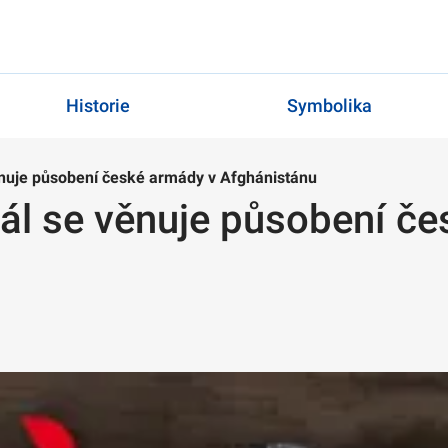
Historie
Symbolika
věnuje působení české armády v Afghánistánu
iál se věnuje působení č