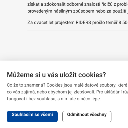
získat a zdokonalit odborné znalosti řidičů z pr
provedeným násilným způsobem nebo za použití j
Za dvacet let projektem RIDERS prošlo téměř 8 50
Můžeme si u vás uložit cookies?
Co že to znamená? Cookies jsou malé datové soubory, které 
co vás zajímá, nebo abychom jej zlepšovali. Pro ukládání 
fungovat i bez souhlasu, s ním ale o něco lépe.
2026 © VeV-VA Vyškov • Informace jsou poskytovány v soula
Souhlasím se všemi
Odmítnout všechny