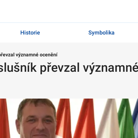
Historie
Symbolika
 převzal významné ocenění
íslušník převzal významn