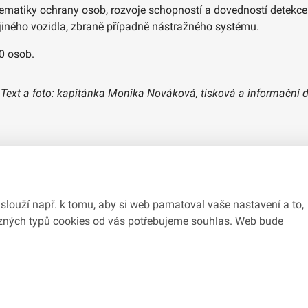
oblematiky ochrany osob, rozvoje schopností a dovedností dete
iného vozidla, zbraně případně nástražného systému.
0 osob.
Text a foto: kapitánka Monika Nováková, tisková a informační 
slouží např. k tomu, aby si web pamatoval vaše nastavení a to,
různých typů cookies od vás potřebujeme souhlas. Web bude
du se zákonem č.
106/1999
Sb., o svobodném přístupu k informacím.