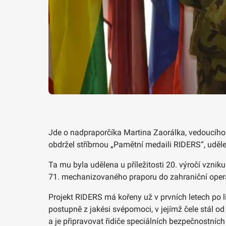
Jde o nadpraporčíka Martina Zaorálka, vedoucího s
obdržel stříbrnou „Pamětní medaili RIDERS“, udě
Ta mu byla udělena u příležitosti 20. výročí vznik
71. mechanizovaného praporu do zahraniční oper
Projekt RIDERS má kořeny už v prvních letech po l
postupně z jakési svépomoci, v jejímž čele stál o
a je připravovat řidiče speciálních bezpečnostních 