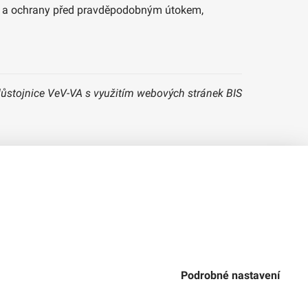
kce a ochrany před pravděpodobným útokem,
důstojnice VeV-VA s využitím webových stránek BIS
Verze 1.2.2
Použitý
Design Systém
4.6.3
Podrobné nastavení