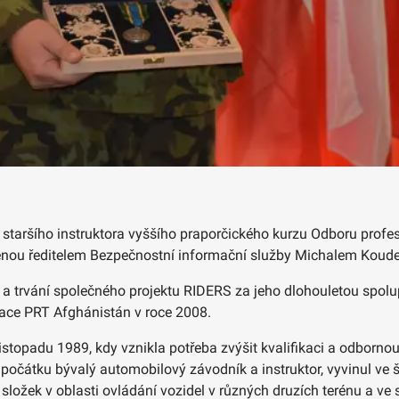
taršího instruktora vyššího praporčického kurzu Odboru profesní
lenou ředitelem Bezpečnostní informační služby Michalem Koude
u a trvání společného projektu RIDERS za jeho dlohouletou spolu
ace PRT Afghánistán v roce 2008.
istopadu 1989, kdy vznikla potřeba zvýšit kvalifikaci a odbornou
d počátku bývalý automobilový závodník a instruktor, vyvinul v
složek v oblasti ovládání vozidel v různých druzích terénu a ve s