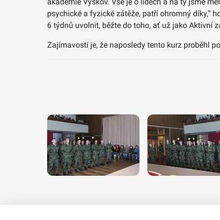
akademie Vyškov. Vše je o lidech a na ty jsme měli
psychické a fyzické zátěže, patří ohromný díky,“ 
6 týdnů uvolnit, běžte do toho, ať už jako Aktivní
Zajímavostí je, že naposledy tento kurz proběhl p