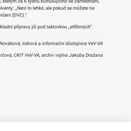
rů, kterým za 6 týdnů kumulujícího se zaměstnání,
lventy: „Není to lehké, ale pokud se můžete na
vičení (DVC).“
adní přípravy již pod taktovkou „stříbrných“.
Nováková, tisková a informační důstojnice VeV-VA
rčová, CKIT VeV-VA, archiv vojína Jakuba Dražana