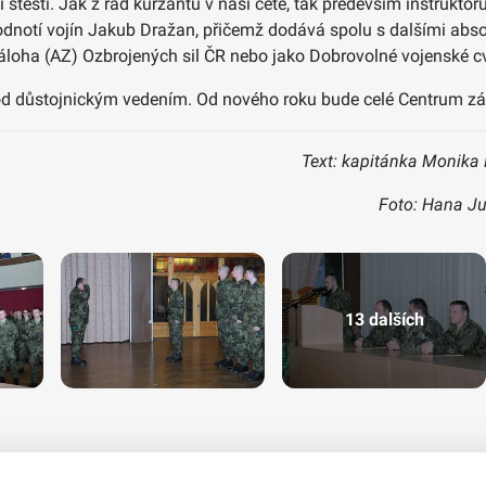
 štěstí. Jak z řad kurzantů v naší četě, tak především instrukto
hodnotí vojín Jakub Dražan, přičemž dodává spolu s dalšími abso
 záloha (AZ) Ozbrojených sil ČR nebo jako Dobrovolné vojenské c
od důstojnickým vedením. Od nového roku bude celé Centrum zákl
Text: kapitánka Monika 
Foto: Hana Ju
13 dalších