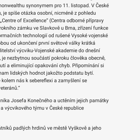
mmonwealthu synonymem pro 11. listopad. V České
, je spíše otázka osobní, nicméně z pohledu
 „Centre of Excellence“ (Centra odborné přípravy
rokního zámku ve Slavkově u Brna, zřízení funkce
formačních technologií od rušené Vysoké vojenské
obou od ukončení první světové války krátká
itelství výcviku-Vojenské akademie do dnešní
, je nezbytnou součástí pokroku člověka obecně,
utí a eliminující opakování chyb. Připomínání si
význam lidských hodnot jakožto podstatu bytí.
 kolem nás k sebereflexi a zamyšlení se
veteránů.“
vníka Josefa Konečného a uctěním jejich památky
 a výcvikového týmu v České republice
átníků padlých hrdinů ve městě Vyškově a jeho