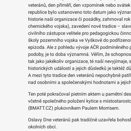
veteránů, den příměří, den vzpomínek nebo sváte
republice bylo ustanoveno toto datum jako význam
historie naší organizace či posádky, zahrnoval rok
chemického vojska), zavedení nové tradice – slav
civilního zástupce velitele pro pedagogickou čin
školy pozemního vojska ve Vyškově do podřízenost
epizoda. Ale z pohledu vývoje AČR podmíněného pr
podoby, je to doba významná. Věřím, že schopnost
tak jako jakékoliv organizace, té naší nevyjímaje,
historických událostí a jejich důsledků je taktéž d
A mezi tyto tradice den veteránů nepochybně patř
nad osobními a společenskými hodnotami a jejich v
Ten poté pokračoval pietním aktem u pamětní de
včetně společného položení kytice s místostaros
(BMATT.CZ) plukovníkem Paulem Morrisem.
Oslavy Dne veteránů pak tradičně uzavřela bohos
okolních obcí.