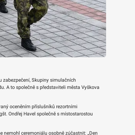
oru zabezpečení, Skupiny simulačních
du. A to společně s představiteli města Vyškova
vaný oceněním příslušníků rezortními
gšt. Ondřej Havel společně s místostarostou
rý se nemohl ceremoniálu osobně zúčastnit: „Den