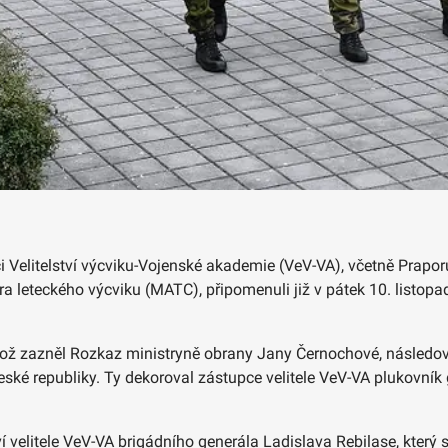
ci Velitelství výcviku-Vojenské akademie (VeV-VA), včetně Prap
a leteckého výcviku (MATC), připomenuli již v pátek 10. listopa
ěhož zazněl Rozkaz ministryně obrany Jany Černochové, následo
ké republiky. Ty dekoroval zástupce velitele VeV-VA plukovník 
ství velitele VeV-VA brigádního generála Ladislava Rebilase, kte