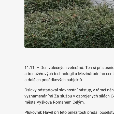
11.11. – Den válečných veteránů. Ten si příslušní
a trenažérových technologií a Mezinárodního centr
a dalších posádkových subjektů.
Oslavy odstartoval slavnostní nástup, v rámci n
vyznamenáními Za službu v ozbrojených silách Čes
města Vyškova Romanem Celým.
Plukovník Havel při této příležitosti předal posel