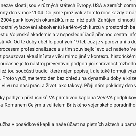
k nezávislosti jsou v různých státech Evropy, USA a zemích co
ný den v roce 2004. Co jsme prožívali v tomto roce každý z nás
 2004 pár klíčových okamžiků, mezi něž patří: Zahájení činnosti
nostní vyřazování absolventů kariérových kurzů v prostorách ba
nost u Vojenské akademie a v neposlední řadě přechod centra in
i VA. Od té doby uběhlo pouhých 19 let, což je v porovnání s d
ocesem profesionalizace a s tím související evolucí našeho Vel
 posuzovat aktuální stav věci mimo jiné v kontextu historickém
 současně je to nástroj preventivní podporující správnost rozhodn
ůležitou součásti tradic, které nejen popisují, ale také formují 
í. Proto využijme tento den bez ohledu na dynamiku doby a krize
livu na naši práci a život jako takový. Přeji nám poklidný den 
sky padlých příslušníků VA přímluvou kaplana VeV-VA podpluko
tou Romanem Celým a velitelem Britského vojenského poradního
lužba v posádkové kapli a naše účast na pietních aktech u pam