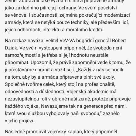
země. Zdůraznil také význam silné a připravené armády
jako základního pilíře její ochrany. Ve svém poselství
se věnoval i současnosti, zejména pokračující modernizaci
armády, která se netýká pouze techniky, ale především lidí,
jejich odbornosti, intelektu a morálního kreditu.
Na rozkaz navázal velitel VeV-VA brigádní generál Róbert
Dziak. Ve svém vystoupení připomněl, že svoboda není
samozřejmostí a je třeba si její hodnotu neustále
připomínat. Upozornil, že právě zapomnění vede k tomu, že
ji přestáváme chránit a vážit si jí. „Každý z nás se podílí
na tom, aby byla armáda připravená plnit své úkoly.
Společně tvoříme celek, který stojí na profesionalitě,
odpovědnosti a důslednosti. Vojenská akademie má
nezastupitelnou roli v obraně naší země, protože připravuje
každého vojáka. Navazujeme tak na generace před námi,
které svou službou vybojovaly naši svobodu,“ zaznělo
v jeho projevu.
Následně promluvil vojenský kaplan, který připomněl