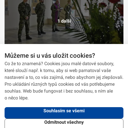
1 další
Můžeme si u vás uložit cookies?
Co že to znamená? Cookies jsou malé datové soubory,
které slouží např. k tomu, aby si web pamatoval vaše
nastavení a to, co vás zajímá, nebo abychom jej zlepšovali.
Pro ukládání různých typů cookies od vás potřebujeme
souhlas. Web bude fungovat i bez souhlasu, s ním ale
o něco lépe.
Souhlasím se všemi
Odmítnout všechny
2026 © VeV-VA Vyškov • Informace jsou poskytovány v souladu se zákonem
č.
106/1999
Sb., o svobodném přístupu k informacím.