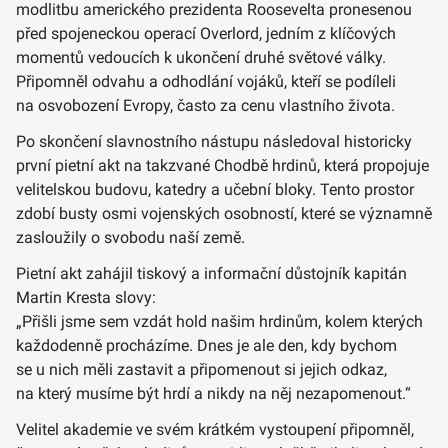
modlitbu amerického prezidenta Roosevelta pronesenou
před spojeneckou operací Overlord, jedním z klíčových
momentů vedoucích k ukončení druhé světové války.
Připomněl odvahu a odhodlání vojáků, kteří se podíleli
na osvobození Evropy, často za cenu vlastního života.
Po skončení slavnostního nástupu následoval historicky
první pietní akt na takzvané Chodbě hrdinů, která propojuje
velitelskou budovu, katedry a učební bloky. Tento prostor
zdobí busty osmi vojenských osobností, které se významně
zasloužily o svobodu naší země.
Pietní akt zahájil tiskový a informační důstojník kapitán
Martin Kresta slovy:
„Přišli jsme sem vzdát hold našim hrdinům, kolem kterých
každodenně procházíme. Dnes je ale den, kdy bychom
se u nich měli zastavit a připomenout si jejich odkaz,
na který musíme být hrdí a nikdy na něj nezapomenout.“
Velitel akademie ve svém krátkém vystoupení připomněl,