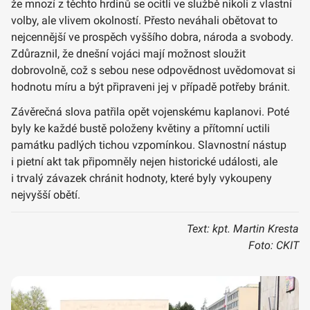
že mnozí z těchto hrdinů se ocitli ve službě nikoli z vlastní
volby, ale vlivem okolností. Přesto neváhali obětovat to
nejcennější ve prospěch vyššího dobra, národa a svobody.
Zdůraznil, že dnešní vojáci mají možnost sloužit
dobrovolně, což s sebou nese odpovědnost uvědomovat si
hodnotu míru a být připraveni jej v případě potřeby bránit.
Závěrečná slova patřila opět vojenskému kaplanovi. Poté
byly ke každé bustě položeny květiny a přítomní uctili
památku padlých tichou vzpomínkou. Slavnostní nástup
i pietní akt tak připomněly nejen historické události, ale
i trvalý závazek chránit hodnoty, které byly vykoupeny
nejvyšší obětí.
Text: kpt. Martin Kresta
Foto: CKIT