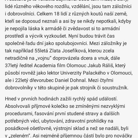
lidé různého věkového rozdílu, vzdělání, jsou tam záložníci
i dobrovolníci. Celkem 18 lidí z různých koutů naší země,
kteří se doposud neznali a asi by se nikdy nepotkali, kdyby
je nepojila láska k armádě či zvědavost si to armádní
prostředí a výcvik vyzkoušet. Nyní budou trávit čas
společně řadu dní jako spolubojovníci. Mezi záložníky je
tak například 55letá Zlata Josefíková, kterou zcela
netradičně na „vojnu“ doprovázela dcera a vnuk, dále
37letý ředitel Academia film Olomouc Jakub Ráliš, který
působí rovněž jako lektor Univerzity Palackého v Olomouci,
ale i 22letý dřevorubec Daniel Dohnal. Mezi čtyřmi
dobrovolníky v této skupině je pak strojník či soustružník.
Hned v prvních hodinách zažili rychlý spád událostí.
Absolvovali příjmové kolečko se zmíněnými nezvyklými
procedurami, fasování první studené stravy a dalších
potřebných věcí, ubytování, zdravotní prohlídky na
posádkové ošetřovně, výstrojní sklad a než se nadáli, byli
v „zeleném“. Asi nejméně příjemnou částí bylo pro nováčky