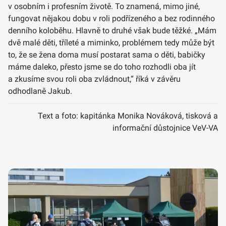
v osobním i profesním životě. To znamená, mimo jiné,
fungovat nějakou dobu v roli podřízeného a bez rodinného
denního koloběhu. Hlavně to druhé však bude těžké. „Mám
dvě malé děti, tříleté a miminko, problémem tedy může být
to, že se žena doma musí postarat sama o děti, babičky
máme daleko, přesto jsme se do toho rozhodli oba jít
a zkusíme svou roli oba zvládnout,“ říká v závěru
odhodlaně Jakub.
Text a foto: kapitánka Monika Nováková, tisková a
informační důstojnice VeV-VA