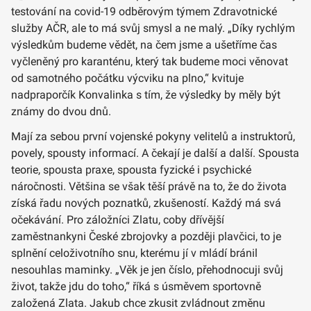
testování na covid-19 odběrovým týmem Zdravotnické
služby AČR, ale to má svůj smysl a ne malý. „Díky rychlým
výsledkům budeme vědět, na čem jsme a ušetříme čas
vyčleněný pro karanténu, který tak budeme moci věnovat
od samotného počátku výcviku na plno,“ kvituje
nadpraporčík Konvalinka s tím, že výsledky by měly být
známy do dvou dnů.
Mají za sebou první vojenské pokyny velitelů a instruktorů,
povely, spousty informací. A čekají je další a další. Spousta
teorie, spousta praxe, spousta fyzické i psychické
náročnosti. Většina se však těší právě na to, že do života
získá řadu nových poznatků, zkušeností. Každý má svá
očekávání. Pro záložníci Zlatu, coby dřívější
zaměstnankyni České zbrojovky a později plavčici, to je
splnění celoživotního snu, kterému jí v mládí bránil
nesouhlas maminky. „Věk je jen číslo, přehodnocuji svůj
život, takže jdu do toho,“ říká s úsměvem sportovně
založená Zlata. Jakub chce zkusit zvládnout změnu