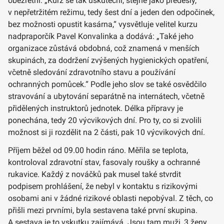
obezřetní. „Kurz se tak uskuteční, stejně jako předešlý,
v nepřetržitém režimu, tedy šest dní a jeden den odpočinek,
bez možnosti opustit kasárna,“ vysvětluje velitel kurzu
nadpraporčík Pavel Konvalinka a dodává: „Také jeho
organizace zůstává obdobná, což znamená v menších
skupinách, za dodržení zvýšených hygienických opatření,
včetně sledování zdravotního stavu a používání
ochranných pomůcek.“ Podle jeho slov se také osvědčilo
stravování a ubytování separátně na internátech, včetně
přidělených instruktorů jednotek. Délka přípravy je
ponechána, tedy 20 výcvikových dní. Pro ty, co si zvolili
možnost si ji rozdělit na 2 části, pak 10 výcvikových dní.
Příjem běžel od 09.00 hodin ráno. Měřila se teplota,
kontroloval zdravotní stav, fasovaly roušky a ochranné
rukavice. Každý z nováčků pak musel také stvrdit
podpisem prohlášení, že nebyl v kontaktu s rizikovými
osobami ani v žádné rizikové oblasti nepobýval. Z těch, co
přišli mezi prvními, byla sestavena také první skupina.
A sestava je to vskutku zajímává. Jsou tam muži, 3 ženy,