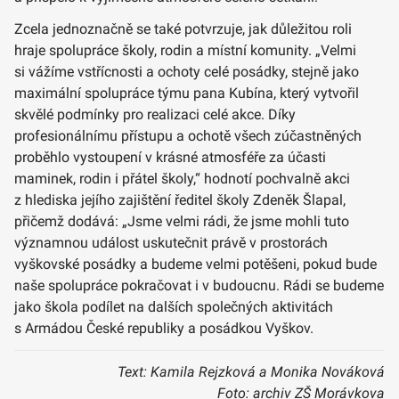
Zcela jednoznačně se také potvrzuje, jak důležitou roli
hraje spolupráce školy, rodin a místní komunity. „Velmi
si vážíme vstřícnosti a ochoty celé posádky, stejně jako
maximální spolupráce týmu pana Kubína, který vytvořil
skvělé podmínky pro realizaci celé akce. Díky
profesionálnímu přístupu a ochotě všech zúčastněných
proběhlo vystoupení v krásné atmosféře za účasti
maminek, rodin i přátel školy,“ hodnotí pochvalně akci
z hlediska jejího zajištění ředitel školy Zdeněk Šlapal,
přičemž dodává: „Jsme velmi rádi, že jsme mohli tuto
významnou událost uskutečnit právě v prostorách
vyškovské posádky a budeme velmi potěšeni, pokud bude
naše spolupráce pokračovat i v budoucnu. Rádi se budeme
jako škola podílet na dalších společných aktivitách
s Armádou České republiky a posádkou Vyškov.
Text: Kamila Rejzková a Monika Nováková
Foto: archiv ZŠ Morávkova