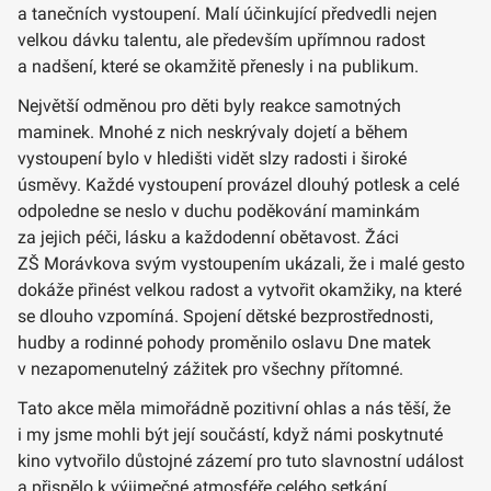
a tanečních vystoupení. Malí účinkující předvedli nejen
velkou dávku talentu, ale především upřímnou radost
a nadšení, které se okamžitě přenesly i na publikum.
Největší odměnou pro děti byly reakce samotných
maminek. Mnohé z nich neskrývaly dojetí a během
vystoupení bylo v hledišti vidět slzy radosti i široké
úsměvy. Každé vystoupení provázel dlouhý potlesk a celé
odpoledne se neslo v duchu poděkování maminkám
za jejich péči, lásku a každodenní obětavost. Žáci
ZŠ Morávkova svým vystoupením ukázali, že i malé gesto
dokáže přinést velkou radost a vytvořit okamžiky, na které
se dlouho vzpomíná. Spojení dětské bezprostřednosti,
hudby a rodinné pohody proměnilo oslavu Dne matek
v nezapomenutelný zážitek pro všechny přítomné.
Tato akce měla mimořádně pozitivní ohlas a nás těší, že
i my jsme mohli být její součástí, když námi poskytnuté
kino vytvořilo důstojné zázemí pro tuto slavnostní událost
a přispělo k výjimečné atmosféře celého setkání.