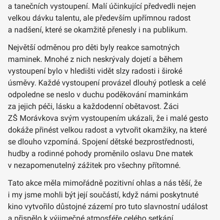
a tanečních vystoupení. Malí účinkující předvedli nejen
velkou dávku talentu, ale především upřímnou radost
a nadšení, které se okamžitě přenesly i na publikum.
Největší odměnou pro děti byly reakce samotných
maminek. Mnohé z nich neskrývaly dojetí a během
vystoupení bylo v hledišti vidět slzy radosti i široké
úsměvy. Každé vystoupení provázel dlouhý potlesk a celé
odpoledne se neslo v duchu poděkování maminkám
za jejich péči, lásku a každodenní obětavost. Žáci
ZŠ Morávkova svým vystoupením ukázali, že i malé gesto
dokáže přinést velkou radost a vytvořit okamžiky, na které
se dlouho vzpomíná. Spojení dětské bezprostřednosti,
hudby a rodinné pohody proměnilo oslavu Dne matek
v nezapomenutelný zážitek pro všechny přítomné.
Tato akce měla mimořádně pozitivní ohlas a nás těší, že
i my jsme mohli být její součástí, když námi poskytnuté
kino vytvořilo důstojné zázemí pro tuto slavnostní událost
a přispělo k výjimečné atmosféře celého setkání.