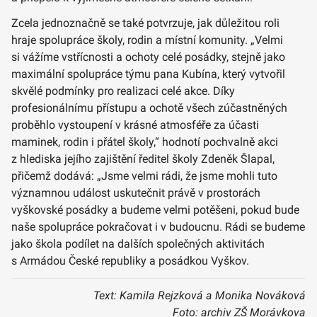
Zcela jednoznačně se také potvrzuje, jak důležitou roli
hraje spolupráce školy, rodin a místní komunity. „Velmi
si vážíme vstřícnosti a ochoty celé posádky, stejně jako
maximální spolupráce týmu pana Kubína, který vytvořil
skvělé podmínky pro realizaci celé akce. Díky
profesionálnímu přístupu a ochotě všech zúčastněných
proběhlo vystoupení v krásné atmosféře za účasti
maminek, rodin i přátel školy,“ hodnotí pochvalně akci
z hlediska jejího zajištění ředitel školy Zdeněk Šlapal,
přičemž dodává: „Jsme velmi rádi, že jsme mohli tuto
významnou událost uskutečnit právě v prostorách
vyškovské posádky a budeme velmi potěšeni, pokud bude
naše spolupráce pokračovat i v budoucnu. Rádi se budeme
jako škola podílet na dalších společných aktivitách
s Armádou České republiky a posádkou Vyškov.
Text: Kamila Rejzková a Monika Nováková
Foto: archiv ZŠ Morávkova