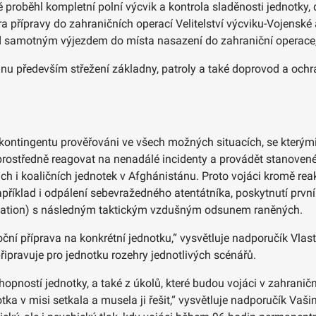
proběhl kompletní polní výcvik a kontrola sladěnosti jednotky, 
ra přípravy do zahraničních operací Velitelství výcviku-Vojenské
ed samotným výjezdem do místa nasazení do zahraniční operace,“ 
u především střežení základny, patroly a také doprovod a ochra
ci kontingentu prověřováni ve všech možných situacích, se který
prostředně reagovat na nenadálé incidenty a provádět stanovené
šich i koaličních jednotek v Afghánistánu. Proto vojáci kromě r
 například i odpálení sebevražedného atentátníka, poskytnutí pr
ation) s následným taktickým vzdušným odsunem raněných.
ční příprava na konkrétní jednotku,“ vysvětluje nadporučík Vlas
řipravuje pro jednotku rozehry jednotlivých scénářů.
pností jednotky, a také z úkolů, které budou vojáci v zahraniční
notka v misi setkala a musela ji řešit,“ vysvětluje nadporučík V