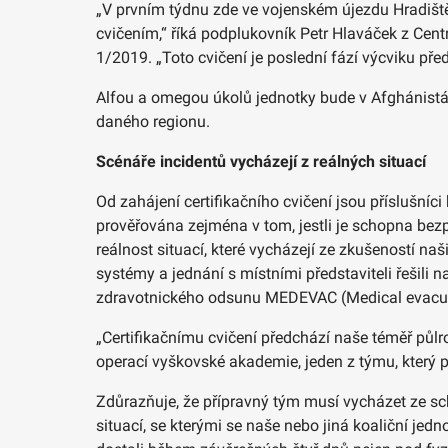
„V prvním týdnu zde ve vojenském újezdu Hradiště 
cvičením,“ říká podplukovník Petr Hlaváček z Cent
1/2019. „Toto cvičení je poslední fází výcviku př
Alfou a omegou úkolů jednotky bude v Afghánistán
daného regionu.
Scénáře incidentů vycházejí z reálných situací
Od zahájení certifikačního cvičení jsou příslušní
prověřována zejména v tom, jestli je schopna bez
reálnost situací, které vycházejí ze zkušeností na
systémy a jednání s místními představiteli řešili
zdravotnického odsunu MEDEVAC (Medical evacu
„Certifikačnímu cvičení předchází naše téměř půlro
operací vyškovské akademie, jeden z týmu, který p
Zdůrazňuje, že přípravný tým musí vycházet ze scho
situací, se kterými se naše nebo jiná koaliční jed