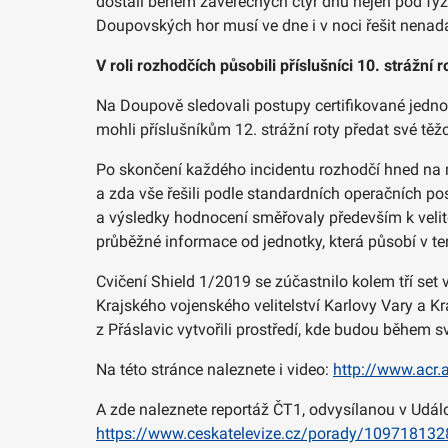
dostali během závěrečných čtyř dnů nejen pod fyz
Doupovských hor musí ve dne i v noci řešit nenadá
V roli rozhodčích působili příslušníci 10. strážní 
Na Doupově sledovali postupy certifikované jednotk
mohli příslušníkům 12. strážní roty předat své těž
Po skončení každého incidentu rozhodčí hned na mís
a zda vše řešili podle standardních operačních p
a výsledky hodnocení směřovaly především k velit
průběžné informace od jednotky, která působí v te
Cvičení Shield 1/2019 se zúčastnilo kolem tří set v
Krajského vojenského velitelství Karlovy Vary a Kr
z Přáslavic vytvořili prostředí, kde budou během 
Na této stránce naleznete i video:
http://www.acr.a
A zde naleznete reportáž ČT1, odvysílanou v Udál
https://www.ceskatelevize.cz/porady/109718132