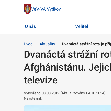
VeV-VA Vyškov
O nás
Velitel
Úvod
Aktuality
Dvanáctá strážní rota je př
Dvanáctá strážní ro
Afghánistánu. Jejic
televize
Vytvořeno 08.03.2019 (Aktualizováno 04.10.2024)
Návštěvník