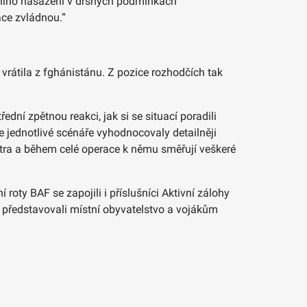
ntního nasazení v drsných podmínkách
ace zvládnou.“
 vrátila z fghánistánu. Z pozice rozhodčích tak
dní zpětnou reakci, jak si se situací poradili
 jednotlivé scénáře vyhodnocovaly detailněji
ntra a během celé operace k němu směřují veškeré
roty BAF se zapojili i příslušníci Aktivní zálohy
ně představovali místní obyvatelstvo a vojákům