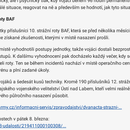
ický, ale i psychický tlak, kdy vojáci během 96 hodin permane
lé situace, reagovat na ně a především se hodnotí, jak tyto situ
roty BAF
y příslušníci 10. strážní roty BAF, která se před několika měsíci
ce získané zkušenosti, kterými v místě nasazení prošli.
tě vyhodnotili postupy jednotky, takže vojáci dostali bezprostře
ostupů. K dalšímu vyhodnocení pak docházelo každý večer, kdy se
eli roty. Ten se během incidentů nachází v místě operačního ce
rénu a plní zadané úkoly.
ojáků a šedesát kusů techniky. Kromě 190 příslušníků 12. strážní 
ajského vojenského velitelství Ústí nad Labem, kteří velmi reál
svého půlročního nasazení působit.
rmy.cz/informacni-servis/zpravodajstvi/dvanacta-strazni-...
ostech v pátek 8. března:
8-udalosti/219411000100308/...