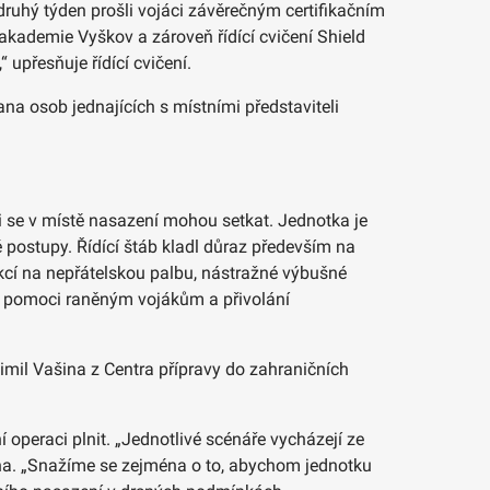
druhý týden prošli vojáci závěrečným certifikačním
 akademie Vyškov a zároveň řídící cvičení Shield
upřesňuje řídící cvičení.
na osob jednajících s místními představiteli
mi se v místě nasazení mohou setkat. Jednotka je
 postupy. Řídící štáb kladl důraz především na
eakcí na nepřátelskou palbu, nástražné výbušné
vní pomoci raněným vojákům a přivolání
timil Vašina z Centra přípravy do zahraničních
 operaci plnit. „Jednotlivé scénáře vycházejí ze
ašina. „Snažíme se zejména o to, abychom jednotku