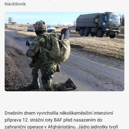
Návštěvník
Dnešním dnem vyvrcholila několikaměsíční intenzivní
příprava 12. strážní roty BAF před nasazením do
zahraniční operace v Afghánistánu. Jádro jednotky tvoří