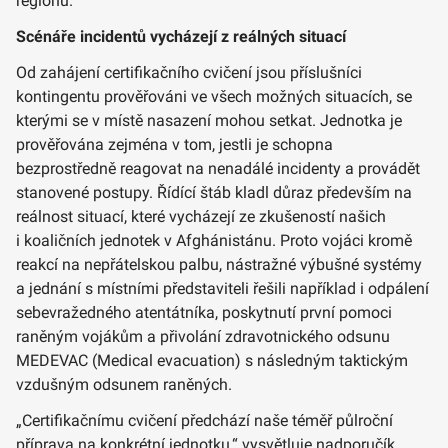
regionu.
Scénáře incidentů vycházejí z reálných situací
Od zahájení certifikačního cvičení jsou příslušníci
kontingentu prověřováni ve všech možných situacích, se
kterými se v místě nasazení mohou setkat. Jednotka je
prověřována zejména v tom, jestli je schopna
bezprostředně reagovat na nenadálé incidenty a provádět
stanovené postupy. Řídící štáb kladl důraz především na
reálnost situací, které vycházejí ze zkušeností našich
i koaličních jednotek v Afghánistánu. Proto vojáci kromě
reakcí na nepřátelskou palbu, nástražné výbušné systémy
a jednání s místními představiteli řešili například i odpálení
sebevražedného atentátníka, poskytnutí první pomoci
raněným vojákům a přivolání zdravotnického odsunu
MEDEVAC (Medical evacuation) s následným taktickým
vzdušným odsunem raněných.
„Certifikačnímu cvičení předchází naše téměř půlroční
příprava na konkrétní jednotku,“ vysvětluje nadporučík