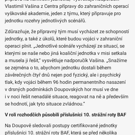
Vlastimil Vašina z Centra přípravy do zahraničních operací
vyškovské akademie, jeden z týmu, který připravuje pro
jednotku rozehry jednotlivých scénářů.
Zdůrazňuje, že přípravný tým musí vycházet ze schopností
jednotky, a také z úkolů, které budou vojáci v zahraniční
operaci plnit. „Jednotlivé scénáře vycházejí ze situací, se
kterými se naše nebo jiná koaliční jednotka v misi setkala
a musela ji řešit,“ vysvětluje nadporučík Vašina. „Snažíme
se zejména o to, abychom jednotku dostali během
závěrečných čtyř dnů nejen pod fyzický, ale i psychický
tlak, kdy vojáci během 96 hodin permanentního nasazení
v drsných podmínkách Doupovských hor musí ve dne
i v noci řešit nenadálé situace, reagovat na ně a především
se hodnotí, jak tyto situace zvládnou.“
V roli rozhodčích působili příslušníci 10. strážní roty BAF
Na Doupově sledovali postupy certifikované jednotky
příslušníci 10. strážní roty BAF, která se před několika