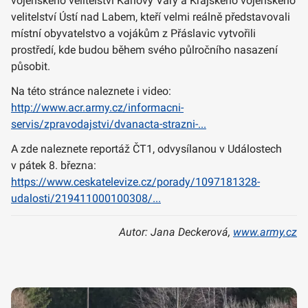
vojenského velitelství Karlovy Vary a Krajského vojenského
velitelství Ústí nad Labem, kteří velmi reálně představovali
místní obyvatelstvo a vojákům z Přáslavic vytvořili
prostředí, kde budou během svého půlročního nasazení
působit.
Na této stránce naleznete i video:
http://www.acr.army.cz/informacni-
servis/zpravodajstvi/dvanacta-strazni-...
A zde naleznete reportáž ČT1, odvysílanou v Událostech
v pátek 8. března:
https://www.ceskatelevize.cz/porady/1097181328-
udalosti/219411000100308/...
Autor: Jana Deckerová,
www.army.cz