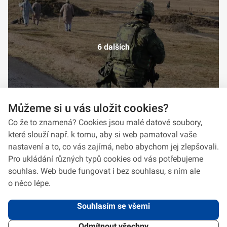
6 dalších
Můžeme si u vás uložit cookies?
Co že to znamená? Cookies jsou malé datové soubory,
které slouží např. k tomu, aby si web pamatoval vaše
nastavení a to, co vás zajímá, nebo abychom jej zlepšovali.
Pro ukládání různých typů cookies od vás potřebujeme
souhlas. Web bude fungovat i bez souhlasu, s ním ale
o něco lépe.
Souhlasím se všemi
Odmítnout všechny
2026 © VeV-VA Vyškov • Informace jsou poskytovány v souladu se zákonem