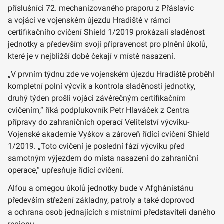
příslušníci 72. mechanizovaného praporu z Přáslavic
a vojáci ve vojenském újezdu Hradiště v rámci
certifikačního cvičení Shield 1/2019 prokázali sladěnost
jednotky a především svoji připravenost pro plnění úkolů,
které je v nejbližší době čekají v místě nasazení.
„V prvním týdnu zde ve vojenském újezdu Hradiště proběhl
kompletní polní výcvik a kontrola sladěnosti jednotky,
druhý týden prošli vojáci závěrečným certifikačním
cvičením,“ říká podplukovník Petr Hlaváček z Centra
přípravy do zahraničních operací Velitelství výcviku-
Vojenské akademie Vyškov a zároveň řídící cvičení Shield
1/2019. „Toto cvičení je poslední fází výcviku před
samotným výjezdem do místa nasazení do zahraniční
operace,“ upřesňuje řídící cvičení.
Alfou a omegou úkolů jednotky bude v Afghánistánu
především střežení základny, patroly a také doprovod
a ochrana osob jednajících s místními představiteli daného