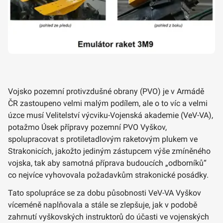
Vojsko pozemní protivzdušné obrany (PVO) je v Armádě
ČR zastoupeno velmi malým podílem, ale o to víc a velmi
úzce musí Velitelství výcviku-Vojenská akademie (VeV-VA),
potažmo Úsek přípravy pozemní PVO Vyškov,
spolupracovat s protiletadlovým raketovým plukem ve
Strakonicích, jakožto jediným zástupcem výše zmíněného
vojska, tak aby samotná příprava budoucích „odborníků“
co nejvíce vyhovovala požadavkům strakonické posádky.
Tato spolupráce se za dobu působnosti VeV-VA Vyškov
víceméně naplňovala a stále se zlepšuje, jak v podobě
zahrnutí vyškovských instruktorů do účasti ve vojenských