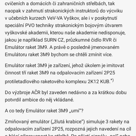
cvičeních a domácích či zahraničních střelbách, tak
naopak v zahrnutí strakonických instruktorů do výcviku
v učebních kurzech VeV-VA Vyškov, ale i v poskytnutí
speciální PVO techniky strakonickým bojovým útvarem
vyškovské akademii, kterou naše akademie nedisponuje,
jakou je například SURN CZ, průzkumné čidlo RVR či
Emulátor raket 3M9. A právě o posledně jmenovaném
Emulátoru raket 3M9 bychom se chtěli zmínit více.
Emulátor raket 3M9 je zařízení, jehož úkolem je imitovat
činnost tří raket 3M9 na odpalovacím zařízení 2P25
*)
protiletadlového raketového komplexu 2K12 KUB.
Do výzbroje AČR byl zaveden nedávno a za krátkou dobu
potvrdil ambice do něj vkládané.
A co tedy Emulátor raket 3M9 „umí“?
Zmiňovaný emulátor („žlutá krabice“) simuluje 3 rakety na
odpalovacím zařízení 2P25, rozpozná jejich navedení na cíl