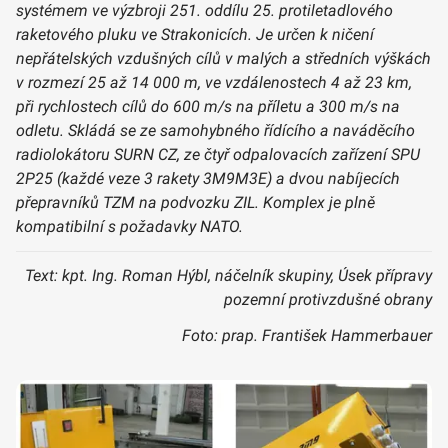
systémem ve výzbroji 251. oddílu 25. protiletadlového
raketového pluku ve Strakonicích. Je určen k ničení
nepřátelských vzdušných cílů v malých a středních výškách
v rozmezí 25 až 14 000 m, ve vzdálenostech 4 až 23 km,
při rychlostech cílů do 600 m/s na příletu a 300 m/s na
odletu. Skládá se ze samohybného řídícího a naváděcího
radiolokátoru SURN CZ, ze čtyř odpalovacích zařízení SPU
2P25 (každé veze 3 rakety 3M9M3E) a dvou nabíjecích
přepravníků TZM na podvozku ZIL. Komplex je plně
kompatibilní s požadavky NATO.
Text: kpt. Ing. Roman Hýbl, náčelník skupiny, Úsek přípravy
pozemní protivzdušné obrany
Foto: prap. František Hammerbauer