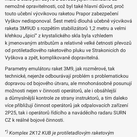
nemožné opravitelnosti, což byl také hlavní důvod, proč
touto učební výcvikovou raketou Prapor zabezpečení
Vyškov nedisponoval. Šest metrů dlouhá učebně výcviková
raketa 3M9UD s rozpětím stabilizátorů 1,2 metru a velmi
křehkou „špicí“ z krystalického skla byla vzhledem
k jmenovaným atributům a relativně velké četnosti převozů
od protiletadlového raketového pluku ve Strakonicích do
Vyškova a zpět, komplikovaně dopravitelná.
Parametry emulátoru raket 3M9, jak rozměrové, tak
technické, nejenže odbourávají problém s problematickou
dopravou od bojového útvaru, ale mnohonásobně posunují
možnosti nejen v činnosti operátorů, ale i obsáhlejší
a důmyslnější kontrole ze strany instruktorů, a tím daleko
více přibližují činnost operátorů jak odpalovacích zařízení
2P25, tak i operátorů řídícího a naváděcího radaru SURN
CZ k reálné bojové činnosti.
*)
Komplex 2K12 KUB je protiletadlovým raketovým