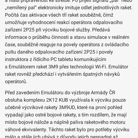
a hlásí připravenost ke střelbě. Po přijetí signálu „pal“ nebo
„nemířený pal“ elektronicky imituje odlet jednotlivých raket.
Počítá čas aktivace všech tří raket souběžně, čímž
umožňuje vyhodnocení reakcí operátora odpalovacího
zařízení 2P25 při výcviku bojové služby. Předává
informace o průběhu činnosti a stavu simulace v reálném
čase, souběžně reaguje na povely operátora z ovládacího
pultu daného odpalovacího zařízení 2P25 i povely
instruktora z řídícího PC tabletu komunikujícím
s Emulátorem raket 3M9 přes technologii Wi-Fi. Emulátor
raket rovněž předchází i vytvářením špatných návyků
operátorů.
Před zavedením Emulátoru do výzbroje Armády ČR
obsluha komplexu 2K12 KUB využívala k výcviku pouze
učebně výcvikové rakety 3M9UD, které na první pohled
vypadají jako ostré bojové rakety, s tím rozdílem, že mají
místo bojové nálože a náplně paliva raketového motoru
váhové ekvivalenty. Těchto raket bylo pro potřeby výcviku
málo a stále jich ubývá z důvodu jejich nesnadné až