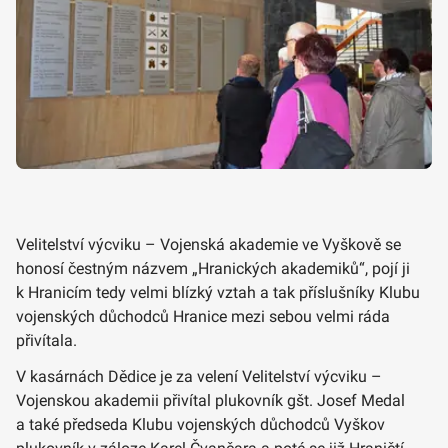
Velitelství výcviku – Vojenská akademie ve Vyškově se
honosí čestným názvem „Hranických akademiků“, pojí ji
k Hranicím tedy velmi blízký vztah a tak příslušníky Klubu
vojenských důchodců Hranice mezi sebou velmi ráda
přivítala.
V kasárnách Dědice je za velení Velitelství výcviku –
Vojenskou akademii přivítal plukovník gšt. Josef Medal
a také předseda Klubu vojenských důchodců Vyškov