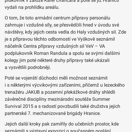
plukovník v záloze Karel Čvančara a poté se již Hraničtí
vydali na prohlídku areálu.
O tom, že toto armádní centrum přípravy personálu
zahrnuje i vzdušné síly, se přesvědčili hned v úvodu své
návštěvy, kdy jejich cesta vedla do Haly vzdušných sil. Zde
je s přípravou těchto odborností ve Vyškově seznámil
náčelník Centra přípravy vzdušných sil VeV – VA
podplukovník Roman Randula a spolu se svými dalšími
kolegy jim poté některé druhy přípravy také ukázali
a vysvětlili podrobněji.
Poté se vojenští důchodci měli možnost seznámit
i s některými výcvikovými zařízeními, přičemž u lezeckého
trenažéru JAKUB a pozemní překážkové dráhy shlédli
závěrečné disciplíny mezinárodní soutěže Summer
Survival 2015 a s radostí povzbudili také družstva jejich
partnerské 7. mechanizované brigády Hranice.
Jejich další kroky pak zamířily do učebních prostor, kde
seznámili s výstavní expozicí o současném poslání