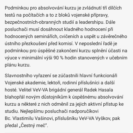
Podmínkou pro absolvování kurzu je zvládnutí tří dílčích
testů na počítačích a to z bloků vojenské přípravy,
bezpečnostních-obranných studií a leadershipu. Dále
posluchači musí dosáhnout kladného hodnocení při
hodnocených seminářích, cvičeních a uspět u závěrečného
ústního přezkoušení před komisí. V neposlední řadě je
podmínkou pro úspěšné zakončení kurzu splnění účasti na
výuce v minimální výši 90 % hodin stanovených v učebním
plánu kurzu.
Slavnostního vyřazení se zúčastnili hlavní funkcionáři
Vojenské akademie, lektoři, rodinní příslušníci a další
hosté. Velitel VeV-VA brigádní generál Radek Hasala
blahopřál novým důstojníkům k úspěšnému absolvování
kurzu a některé z nich odměnil za jejich aktivní přístup ke
studiu. Nejlepšímu posluchači nadporučíkovi
Bc. Vlastimilu Vašinovi, příslušníku VeV-VA Vyškov, pak
předal „Čestný meč“.