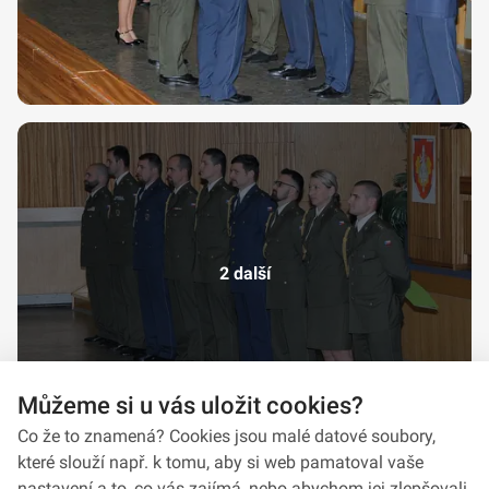
2 další
Můžeme si u vás uložit cookies?
Co že to znamená? Cookies jsou malé datové soubory,
které slouží např. k tomu, aby si web pamatoval vaše
nastavení a to, co vás zajímá, nebo abychom jej zlepšovali.