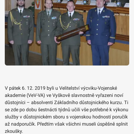
V pátek 6. 12. 2019 byli u Velitelství výcviku-Vojenské
akademie (VeV-VA) ve Vyškově slavnostně vyřazeni noví
důstojníci – absolventi Základního důstojnického kurzu. Ti
se zde po dobu šestnácti týdnů učili vše potřebné k výkonu
služby v důstojnickém sboru s vojenskou hodností poručík
až nadporučík. Předtím však všichni museli úspěšně splnit
zkoušky.