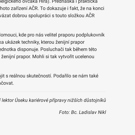
elgického ovčáka Hira). Přednáška i praktická
oto zařízení AČR. To dokazuje i fakt, že na konci
vázat dobrou spolupráci s touto složkou AČR
lomouci, kde pro nás velitel praporu podplukovník
a ukázek techniky, kterou ženijní prapor
jednotka disponuje. Posluchači tak během této
nijní prapor. Mohli si tak vytvořit ucelenou
jit s reálnou skutečností. Podařilo se nám také
ačovat.
ší lektor Úseku kariérové přípravy nižších důstojníků
Foto: Bc. Ladislav Nikl