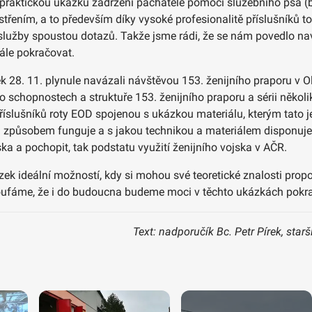
m praktickou ukázku zadržení pachatele pomocí služebního psa (b
ením, a to především díky vysoké profesionalitě příslušníků toh
služby spoustou dotazů. Takže jsme rádi, že se nám povedlo na
ále pokračovat.
 28. 11. plynule navázali návštěvou 153. ženijního praporu v O
schopnostech a struktuře 153. ženijního praporu a sérii několik
říslušníků roty EOD spojenou s ukázkou materiálu, kterým tato 
 způsobem funguje a s jakou technikou a materiálem disponuje že
a a pochopit, tak podstatu využití ženijního vojska v AČR.
ek ideální možností, kdy si mohou své teoretické znalosti propo
oufáme, že i do budoucna budeme moci v těchto ukázkách pokr
Text: nadporučík Bc. Petr Pírek, star