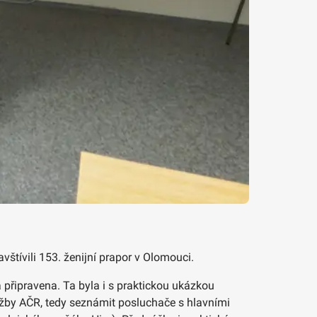
štívili 153. ženijní prapor v Olomouci.
 připravena. Ta byla i s praktickou ukázkou
lužby AČR, tedy seznámit posluchače s hlavními