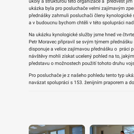
úkoly a strukturou této organizace a předvést ji
ukázka byla pro posluchače velmi zajímavým zpestř
přednášky zahrnuli posluchači členy kynologické 
a v budoucnu bychom chtěli v této spolupráci nad
Na ukázku kynologické služby jsme hned ve čtvrtek
Petr Moravec připravil se svým týmem přednášku o 
disponuje a velice zajímavou přednášku o práci p
návštěvy mohli získat ucelený pohled na to, jakým
představu o možnostech použití tohoto druhu vojsk
Pro posluchače je z našeho pohledu tento typ ukáz
navázat spolupráci s 153. ženijním praporem a d