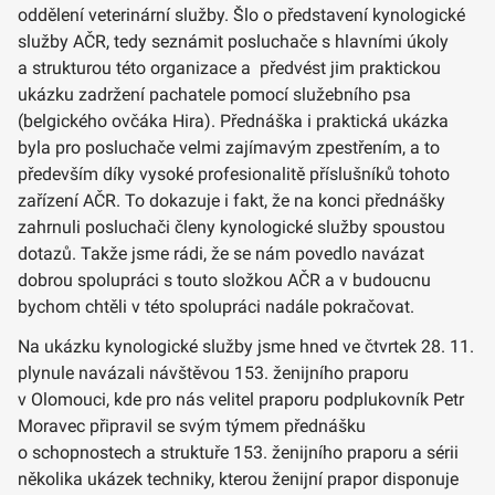
oddělení veterinární služby. Šlo o představení kynologické
služby AČR, tedy seznámit posluchače s hlavními úkoly
a strukturou této organizace a předvést jim praktickou
ukázku zadržení pachatele pomocí služebního psa
(belgického ovčáka Hira). Přednáška i praktická ukázka
byla pro posluchače velmi zajímavým zpestřením, a to
především díky vysoké profesionalitě příslušníků tohoto
zařízení AČR. To dokazuje i fakt, že na konci přednášky
zahrnuli posluchači členy kynologické služby spoustou
dotazů. Takže jsme rádi, že se nám povedlo navázat
dobrou spolupráci s touto složkou AČR a v budoucnu
bychom chtěli v této spolupráci nadále pokračovat.
Na ukázku kynologické služby jsme hned ve čtvrtek 28. 11.
plynule navázali návštěvou 153. ženijního praporu
v Olomouci, kde pro nás velitel praporu podplukovník Petr
Moravec připravil se svým týmem přednášku
o schopnostech a struktuře 153. ženijního praporu a sérii
několika ukázek techniky, kterou ženijní prapor disponuje