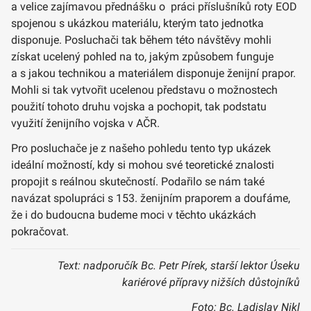
a velice zajímavou přednášku o práci příslušníků roty EOD
spojenou s ukázkou materiálu, kterým tato jednotka
disponuje. Posluchači tak během této návštěvy mohli
získat ucelený pohled na to, jakým způsobem funguje
a s jakou technikou a materiálem disponuje ženijní prapor.
Mohli si tak vytvořit ucelenou představu o možnostech
použití tohoto druhu vojska a pochopit, tak podstatu
využití ženijního vojska v AČR.
Pro posluchače je z našeho pohledu tento typ ukázek
ideální možností, kdy si mohou své teoretické znalosti
propojit s reálnou skutečností. Podařilo se nám také
navázat spolupráci s 153. ženijním praporem a doufáme,
že i do budoucna budeme moci v těchto ukázkách
pokračovat.
Text: nadporučík Bc. Petr Pírek, starší lektor Úseku
kariérové přípravy nižších důstojníků
Foto: Bc. Ladislav Nikl