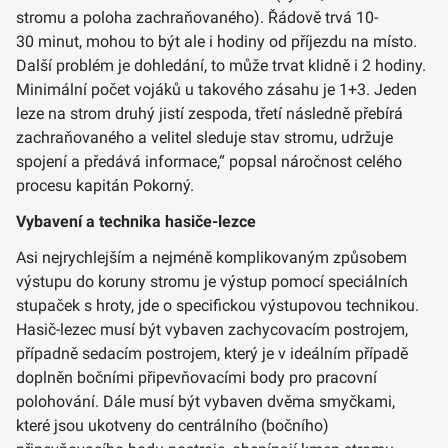
stromu a poloha zachraňovaného). Řádově trvá 10-
30 minut, mohou to být ale i hodiny od příjezdu na místo.
Další problém je dohledání, to může trvat klidně i 2 hodiny.
Minimální počet vojáků u takového zásahu je 1+3. Jeden
leze na strom druhý jistí zespoda, třetí následně přebírá
zachraňovaného a velitel sleduje stav stromu, udržuje
spojení a předává informace,“ popsal náročnost celého
procesu kapitán Pokorný.
Vybavení a technika hasiče-lezce
Asi nejrychlejším a nejméně komplikovaným způsobem
výstupu do koruny stromu je výstup pomocí speciálních
stupaček s hroty, jde o specifickou výstupovou technikou.
Hasič-lezec musí být vybaven zachycovacím postrojem,
případně sedacím postrojem, který je v ideálním případě
doplněn bočními připevňovacími body pro pracovní
polohování. Dále musí být vybaven dvěma smyčkami,
které jsou ukotveny do centrálního (bočního)