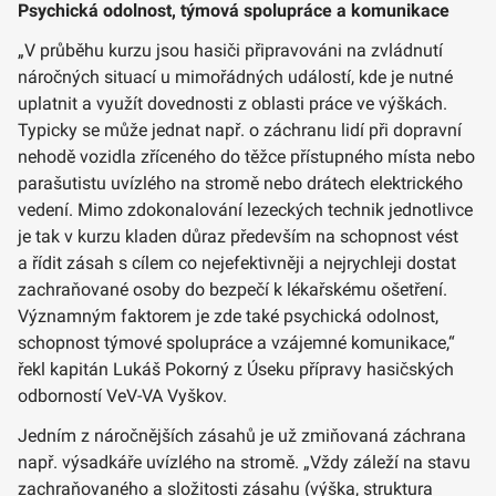
Psychická odolnost, týmová spolupráce a komunikace
„V průběhu kurzu jsou hasiči připravováni na zvládnutí
náročných situací u mimořádných událostí, kde je nutné
uplatnit a využít dovednosti z oblasti práce ve výškách.
Typicky se může jednat např. o záchranu lidí při dopravní
nehodě vozidla zříceného do těžce přístupného místa nebo
parašutistu uvízlého na stromě nebo drátech elektrického
vedení. Mimo zdokonalování lezeckých technik jednotlivce
je tak v kurzu kladen důraz především na schopnost vést
a řídit zásah s cílem co nejefektivněji a nejrychleji dostat
zachraňované osoby do bezpečí k lékařskému ošetření.
Významným faktorem je zde také psychická odolnost,
schopnost týmové spolupráce a vzájemné komunikace,“
řekl kapitán Lukáš Pokorný z Úseku přípravy hasičských
odborností VeV-VA Vyškov.
Jedním z náročnějších zásahů je už zmiňovaná záchrana
např. výsadkáře uvízlého na stromě. „Vždy záleží na stavu
zachraňovaného a složitosti zásahu (výška, struktura