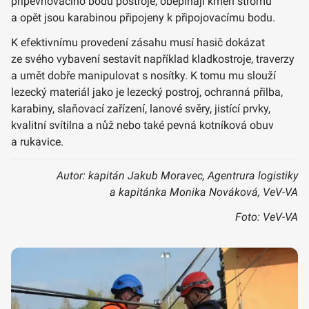
připevňovacího bodu postroje, obepínají kmen stromu
a opět jsou karabinou připojeny k připojovacímu bodu.
K efektivnímu provedení zásahu musí hasič dokázat
ze svého vybavení sestavit například kladkostroje, traverzy
a umět dobře manipulovat s nosítky. K tomu mu slouží
lezecký materiál jako je lezecký postroj, ochranná přilba,
karabiny, slaňovací zařízení, lanové svěry, jistící prvky,
kvalitní svítilna a nůž nebo také pevná kotníková obuv
a rukavice.
Autor: kapitán Jakub Moravec, Agentrura logistiky
a kapitánka Monika Nováková, VeV-VA
Foto: VeV-VA