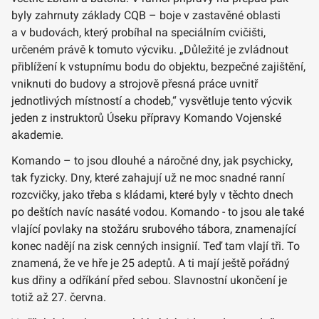
byly zahrnuty základy CQB – boje v zastavěné oblasti
a v budovách, který probíhal na speciálním cvičišti,
určeném právě k tomuto výcviku. „Důležité je zvládnout
přiblížení k vstupnímu bodu do objektu, bezpečné zajištění,
vniknuti do budovy a strojově přesná práce uvnitř
jednotlivých místností a chodeb,“ vysvětluje tento výcvik
jeden z instruktorů Úseku přípravy Komando Vojenské
akademie.
Komando – to jsou dlouhé a náročné dny, jak psychicky,
tak fyzicky. Dny, které zahajují už ne moc snadné ranní
rozcvičky, jako třeba s kládami, které byly v těchto dnech
po deštích navíc nasáté vodou. Komando - to jsou ale také
vlající povlaky na stožáru srubového tábora, znamenající
konec nadějí na zisk cenných insignií. Teď tam vlají tři. To
znamená, že ve hře je 25 adeptů. A ti mají ještě pořádný
kus dřiny a odříkání před sebou. Slavnostní ukončení je
totiž až 27. června.