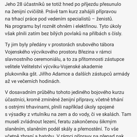
Jeho 28 účastníků se totiž hned po příjezdu přesunulo
na ženijní cvičiště. Právě tam kurz zahájili přípravou
na trhací práce pod vedením specialistů – ženistů.
Na programu byl roznět ohněm i elektřinou. Tyto úkoly
však plnili zatím bez bílých povlaků na přilbách s čísly.
Ty jim byly předány v prostorách srubového tábora
Vojenského výcvikového prostoru Březina v rámci
slavnostního ceremoniálu, a to za přítomnosti zástupce
velitele Velitelství výcviku-Vojenské akademie
plukovníka gšt. Jiřího Adamce a dalších zástupců armády
až ve večerních hodinách.
V dosavadním průběhu tohoto jediného bojového kurzu
účastníci, kromě zmíněné ženijní přípravy, včetně trhání
s ostrými trhavinami, plnili například úkoly spojené
s výsadky z vrtulníku na zem a do vody, či ve skalách. Tam
museli zvládnout lezení, feratu zakončenou šikmým
slaněním, slaněním podél skály a přemostění. To vše
včetně zbraní a batohu. V rámci přípravy na přepad pak