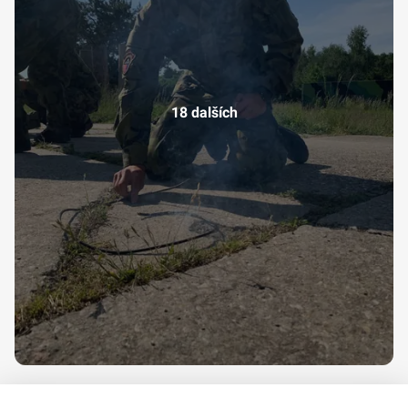
18 dalších
video-1653567849.mp4
,
video-1653649039.mp4
,