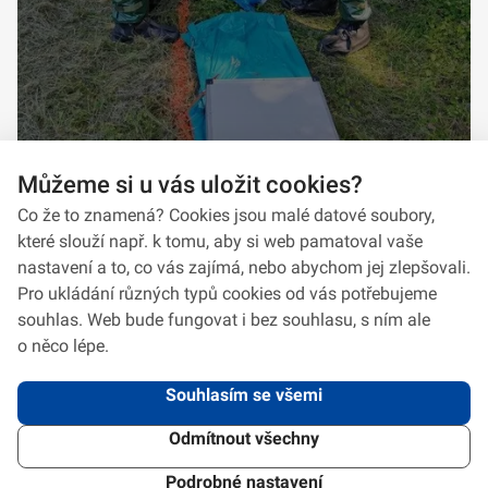
Můžeme si u vás uložit cookies?
Co že to znamená? Cookies jsou malé datové soubory,
které slouží např. k tomu, aby si web pamatoval vaše
nastavení a to, co vás zajímá, nebo abychom jej zlepšovali.
Pro ukládání různých typů cookies od vás potřebujeme
souhlas. Web bude fungovat i bez souhlasu, s ním ale
o něco lépe.
Souhlasím se všemi
Odmítnout všechny
2026 © VeV-VA Vyškov • Informace jsou poskytovány v souladu se zákonem
č.
106/1999
Sb., o svobodném přístupu k informacím.
Verze 1.2.2
Použitý
Design Systém
4.6.3
Podrobné nastavení