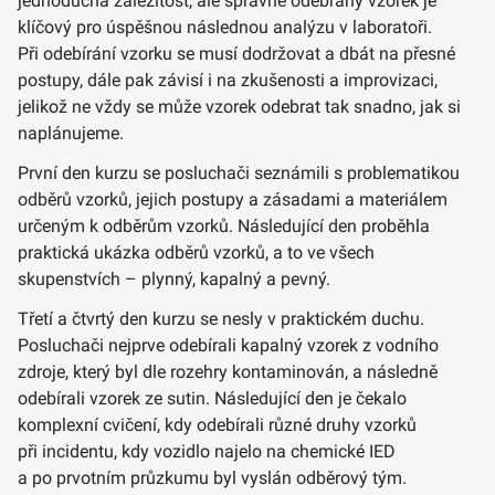
jednoduchá záležitost, ale správně odebraný vzorek je
klíčový pro úspěšnou následnou analýzu v laboratoři.
Při odebírání vzorku se musí dodržovat a dbát na přesné
postupy, dále pak závisí i na zkušenosti a improvizaci,
jelikož ne vždy se může vzorek odebrat tak snadno, jak si
naplánujeme.
První den kurzu se posluchači seznámili s problematikou
odběrů vzorků, jejich postupy a zásadami a materiálem
určeným k odběrům vzorků. Následující den proběhla
praktická ukázka odběrů vzorků, a to ve všech
skupenstvích – plynný, kapalný a pevný.
Třetí a čtvrtý den kurzu se nesly v praktickém duchu.
Posluchači nejprve odebírali kapalný vzorek z vodního
zdroje, který byl dle rozehry kontaminován, a následně
odebírali vzorek ze sutin. Následující den je čekalo
komplexní cvičení, kdy odebírali různé druhy vzorků
při incidentu, kdy vozidlo najelo na chemické IED
a po prvotním průzkumu byl vyslán odběrový tým.