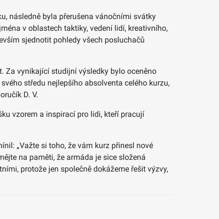
oku, následně byla přerušena vánočními svátky
éna v oblastech taktiky, vedení lidí, kreativního,
ředevším sjednotit pohledy všech posluchačů
kt. Za vynikající studijní výsledky bylo oceněno
svého středu nejlepšího absolventa celého kurzu,
oručík D. V.
u vzorem a inspirací pro lidi, kteří pracují
nil: „Važte si toho, že vám kurz přinesl nové
 mějte na paměti, že armáda je sice složená
tními, protože jen společně dokážeme řešit výzvy,