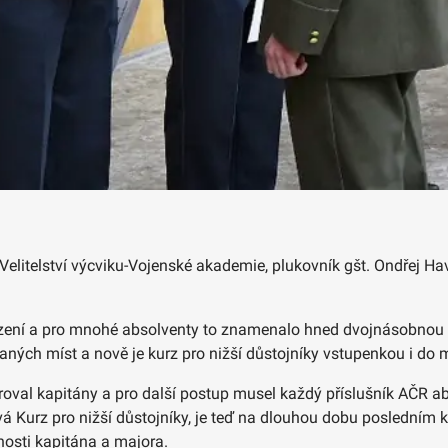
e Velitelství výcviku-Vojenské akademie, plukovník gšt. Ondřej H
řazení a pro mnohé absolventy to znamenalo hned dvojnásobnou ra
ných míst a nově je kurz pro nižší důstojníky vstupenkou i do 
roval kapitány a pro další postup musel každý příslušník AČR abs
 Kurz pro nižší důstojníky, je teď na dlouhou dobu posledním k
nosti kapitána a majora.