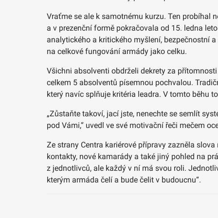
Vraťme se ale k samotnému kurzu. Ten probíhal nej
a v prezenční formě pokračovala od 15. ledna letošn
analytického a kritického myšlení, bezpečnostní a 
na celkové fungování armády jako celku.
Všichni absolventi obdrželi dekrety za přítomnosti v
celkem 5 absolventů písemnou pochvalou. Tradičně
který navíc splňuje kritéria leadra. V tomto běhu 
„Zůstaňte takoví, jací jste, nenechte se semlít syst
pod Vámi,“ uvedl ve své motivační řeči mečem oc
Ze strany Centra kariérové přípravy zazněla slova
kontakty, nové kamarády a také jiný pohled na prác
z jednotlivců, ale každý v ní má svou roli. Jedno
kterým armáda čelí a bude čelit v budoucnu“.