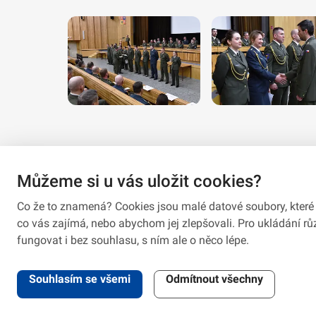
Můžeme si u vás uložit cookies?
Co že to znamená? Cookies jsou malé datové soubory, které 
co vás zajímá, nebo abychom jej zlepšovali. Pro ukládání 
fungovat i bez souhlasu, s ním ale o něco lépe.
2026 © VeV-VA Vyškov • Informace jsou poskytovány v soula
Souhlasím se všemi
Odmítnout všechny