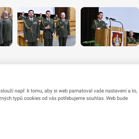
slouží např. k tomu, aby si web pamatoval vaše nastavení a to,
různých typů cookies od vás potřebujeme souhlas. Web bude
du se zákonem č.
106/1999
Sb., o svobodném přístupu k informacím.