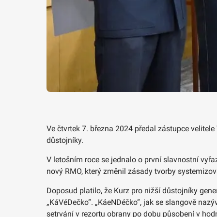
Ve čtvrtek 7. března 2024 předal zástupce velitel
důstojníky.
V letošním roce se jednalo o první slavnostní vy
nový RMO, který změnil zásady tvorby systemizova
Doposud platilo, že Kurz pro nižší důstojníky gene
„KáVéDečko“. „KáeNDéčko“, jak se slangově nazývá
setrvání v rezortu obrany po dobu působení v hod