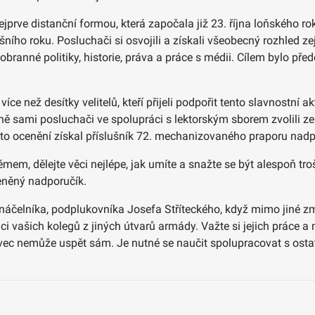
prve distanční formou, která započala již 23. října loňského r
ího roku. Posluchači si osvojili a získali všeobecný rozhled zejm
obranné politiky, historie, práva a práce s médii. Cílem bylo p
íce než desítky velitelů, kteří přijeli podpořit tento slavnostní a
 sami posluchači ve spolupráci s lektorským sborem zvolili ze 
toto ocenění získal příslušník 72. mechanizovaného praporu nadp
émem, dělejte věci nejlépe, jak umíte a snažte se být alespoň trošk
eněný nadporučík.
 náčelníka, podplukovníka Josefa Stříteckého, když mimo jiné zmí
i vašich kolegů z jiných útvarů armády. Važte si jejich práce a
tlivec nemůže uspět sám. Je nutné se naučit spolupracovat s osta