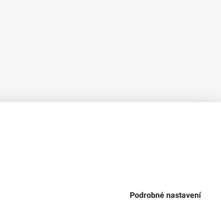
Verze 1.2.2
Použitý
Design Systém
4.6.3
Podrobné nastavení