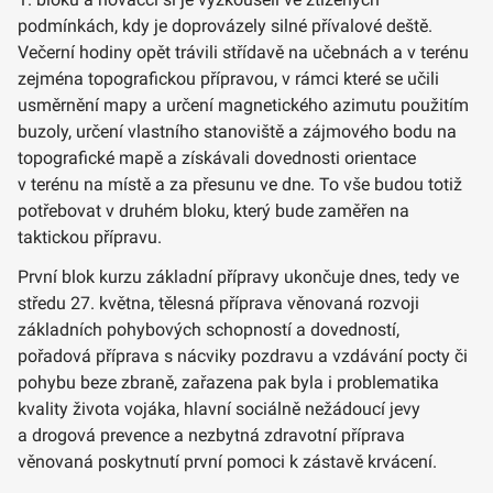
podmínkách, kdy je doprovázely silné přívalové deště.
Večerní hodiny opět trávili střídavě na učebnách a v terénu
zejména topografickou přípravou, v rámci které se učili
usměrnění mapy a určení magnetického azimutu použitím
buzoly, určení vlastního stanoviště a zájmového bodu na
topografické mapě a získávali dovednosti orientace
v terénu na místě a za přesunu ve dne. To vše budou totiž
potřebovat v druhém bloku, který bude zaměřen na
taktickou přípravu.
První blok kurzu základní přípravy ukončuje dnes, tedy ve
středu 27. května, tělesná příprava věnovaná rozvoji
základních pohybových schopností a dovedností,
pořadová příprava s nácviky pozdravu a vzdávání pocty či
pohybu beze zbraně, zařazena pak byla i problematika
kvality života vojáka, hlavní sociálně nežádoucí jevy
a drogová prevence a nezbytná zdravotní příprava
věnovaná poskytnutí první pomoci k zástavě krvácení.