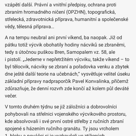
vzápětí další. Právní a vnitřní předpisy, ochrana proti
zbraním hromadného ničení (OPZHN), topografická,
střelecká, zdravotnická příprava, humanitní a společenské
vědy, tělesná příprava…
A na tempu neubral ani první víkend, ba naopak. Již od
pátku totiž výcvik obohatily hodiny nácviků se zbraněmi,
tedy s útočnou puškou Bren, Samopalem vz. 58, ale
i pistolí. „Jedeme v nepřetržitém výcviku, takže víkend – to
byl tělocvik, nácviky se zbraní a pořadovka venku a zbytek
dne ještě další teorie na učebnách,“ vysvětluje velitel úseku
základní přípravy nadpraporčík Pavel Konvalinka, přičemž
zdůrazňuje, že denní rozvrh zde končí až kolem půl deváté
večer.
V tomto druhém týdnu se již záložníci a dobrovolníci
pohybovali na střelnici vojenského výcvikového prostoru,
kde absolvovali i své první ostré střelby z ručních zbraní
spojené s házením ručního granátu. Ty jsou vrcholem
1. bloku a nováčci si je vyzkoušeli ve ztížených