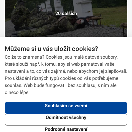
20 dalších
Můžeme si u vás uložit cookies?
Co že to znamená? Cookies jsou malé datové soubory,
které slouží např. k tomu, aby si web pamatoval vaše
nastavení a to, co vás zajímá, nebo abychom jej zlepšovali.
Pro ukládání různých typů cookies od vás potřebujeme
souhlas. Web bude fungovat i bez souhlasu, s ním ale
o něco lépe.
Souhlasím se všemi
Odmítnout všechny
2026 © VeV-VA Vyškov • Informace jsou poskytovány v souladu se zákonem
č.
106/1999
Sb., o svobodném přístupu k informacím.
Verze 1.2.2
Použitý
Design Systém
4.6.3
Podrobné nastavení