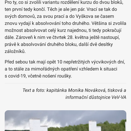
Pro ty, co si zvolili variantu rozdělení kurzu do dvou bloků,
ten první tedy končí. Těch je ale jen pár. Vrací se tak do
svých domovů, za svou prací a do Vyškova se časem
znovu vydají k absolvování toho druhého. Většina si zvolila
možnost absolvovat celý kurz najednou, ti tedy pokračují
dále. Zároveň k nim ve čtvrtek 28. května ještě nastoupí,
právě k absolvování druhého bloku, další dvě desítky
záložníků.
Před sebou tak mají opět 10 nepřetržitých výcvikových dní,
a to stále za mimořádných opatření vzhledem k situaci
s covid-19, včetně nošení roušky.
Text a foto: kapitánka Monika Nováková, tisková a
informační důstojnice VeV-VA