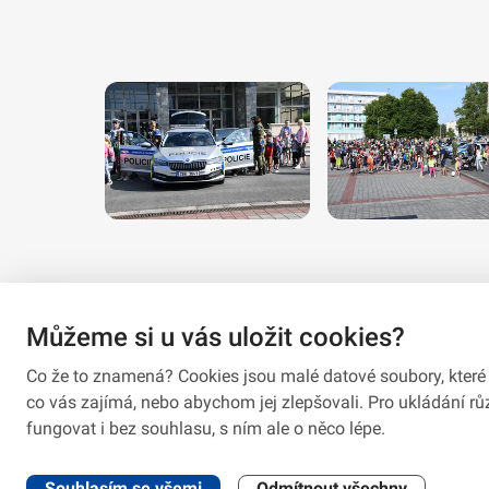
Můžeme si u vás uložit cookies?
Co že to znamená? Cookies jsou malé datové soubory, které 
co vás zajímá, nebo abychom jej zlepšovali. Pro ukládání 
fungovat i bez souhlasu, s ním ale o něco lépe.
2026 © VeV-VA Vyškov • Informace jsou poskytovány v soula
Souhlasím se všemi
Odmítnout všechny