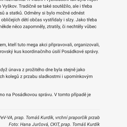
b Vyškov. Tradičně se také soutěžilo, ale i třeba
esů a statků. Odměny si bylo možné odnést
obličejích dětí občas vystřídaly i slzy. Jako třeba
někde něco zapomněly, ztratily, či nechtěly vůbec
m, kteří tuto mega akci připravovali, organizovali,
rovský kus koordinačního úsilí Posádkové správy.
dyž únava z prožitého dne byla stejně jako
ašich kolegů z przabu sladkostmi i upomínkovým
dáno na Posádkovou správu. V tomto případě je
VeV-VA, prap. Tomáš Kurdík, vrchní praporčík przab
Foto: Hana Jurčová, CKIT, prap. Tomáš Kurdík