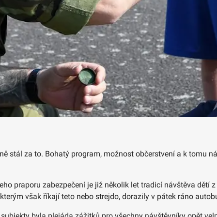
ně stál za to. Bohatý program, možnost občerstvení a k tomu ná
šeho praporu zabezpečení je již několik let tradicí návštěva dětí
 kterým však říkají teto nebo strejdo, dorazily v pátek ráno autob
 subjekty byla plejáda zážitků pro všechny návštěvníky opět velm