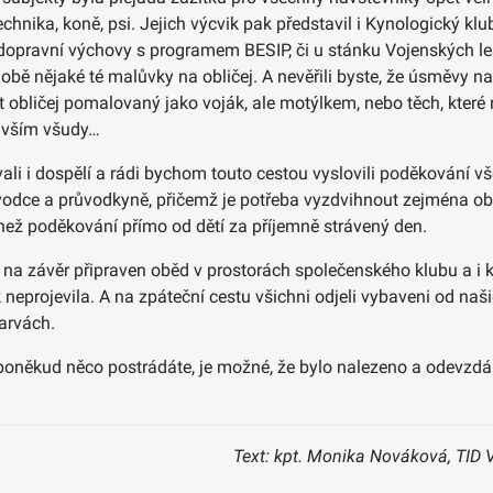
 technika, koně, psi. Jejich výcvik pak představil i Kynologický klu
a dopravní výchovy s programem BESIP, či u stánku Vojenských l
obě nějaké té malůvky na obličej. A nevěřili byste, že úsměvy na 
t obličej pomalovaný jako voják, ale motýlkem, nebo těch, které 
e vším všudy…
i i dospělí a rádi bychom touto cestou vyslovili poděkování vše
vodce a průvodkyně, přičemž je potřeba vyzdvihnout zejména ob
ež poděkování přímo od dětí za příjemně strávený den.
na závěr připraven oběd v prostorách společenského klubu a i k
k neprojevila. A na zpáteční cestu všichni odjeli vybaveni od n
arvách.
že poněkud něco postrádáte, je možné, že bylo nalezeno a odevz
Text: kpt. Monika Nováková, TID 