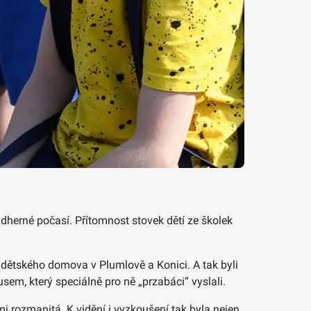
dherné počasí. Přítomnost stovek dětí ze školek
 z dětského domova v Plumlově a Konici. A tak byli
usem, který speciálně pro ně „przabáci“ vyslali.
i rozmanitá. K vidění i vyzkoušení tak byla nejen