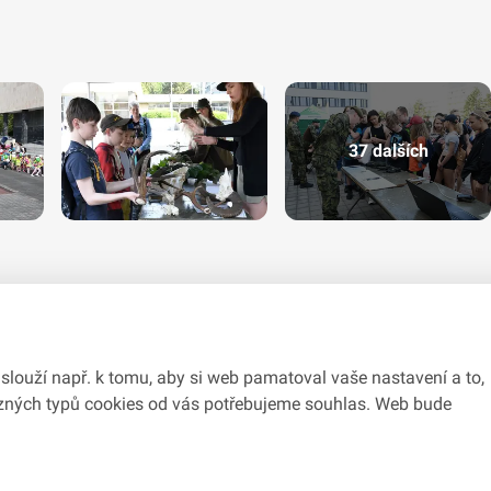
37 dalších
slouží např. k tomu, aby si web pamatoval vaše nastavení a to,
různých typů cookies od vás potřebujeme souhlas. Web bude
du se zákonem č.
106/1999
Sb., o svobodném přístupu k informacím.