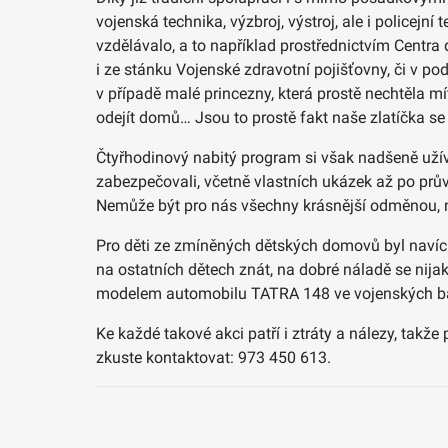
vojenská technika, výzbroj, výstroj, ale i policejní
vzdělávalo, a to například prostřednictvím Centr
i ze stánku Vojenské zdravotní pojišťovny, či v pod
v případě malé princezny, která prostě nechtěla mí
odejít domů… Jsou to prostě fakt naše zlatíčka s
Čtyřhodinový nabitý program si však nadšeně užíval
zabezpečovali, včetně vlastních ukázek až po prů
Nemůže být pro nás všechny krásnější odměnou, n
Pro děti ze zmíněných dětských domovů byl navíc 
na ostatních dětech znát, na dobré náladě se nija
modelem automobilu TATRA 148 ve vojenských b
Ke každé takové akci patří i ztráty a nálezy, tak
zkuste kontaktovat: 973 450 613.