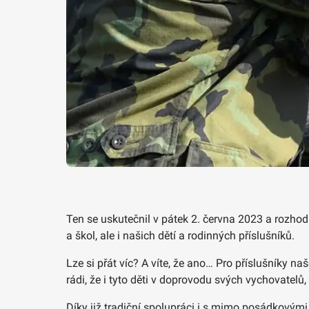
Ten se uskutečnil v pátek 2. června 2023 a rozhod
a škol, ale i našich dětí a rodinných příslušníků.
Lze si přát víc? A víte, že ano… Pro příslušníky na
rádi, že i tyto děti v doprovodu svých vychovatelů,
Díky již tradiční spolupráci i s mimo posádkovými