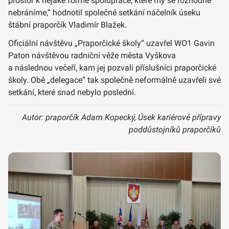
prostor k nějaké formě spolupráce, které my se rozhodně
nebráníme,“ hodnotil společné setkání náčelník úseku
štábní praporčík Vladimír Blažek.
Oficiální návštěvu „Praporčické školy“ uzavřel WO1 Gavin
Paton návštěvou radniční věže města Vyškova
a následnou večeří, kam jej pozvali příslušníci praporčické
školy. Obě „delegace“ tak společně neformálně uzavřeli své
setkání, které snad nebylo poslední.
Autor: praporčík Adam Kopecký, Úsek kariérové přípravy
poddůstojníků praporčíků