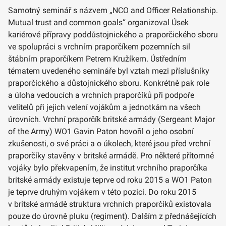
Samotný seminář s názvem „NCO and Officer Relationship.
Mutual trust and common goals“ organizoval Úsek
kariérové přípravy poddůstojnického a praporčického sboru
ve spolupráci s vrchním praporčíkem pozemních sil
štábním praporčíkem Petrem Kružíkem. Ústředním
tématem uvedeného semináře byl vztah mezi příslušníky
praporčického a důstojnického sboru. Konkrétně pak role
a úloha vedoucích a vrchních praporčíků při podpoře
velitelů při jejich velení vojákům a jednotkám na všech
úrovních. Vrchní praporčík britské armády (Sergeant Major
of the Army) WO1 Gavin Paton hovořil o jeho osobní
zkušenosti, o své práci a o úkolech, které jsou před vrchní
praporčíky stavěny v britské armádě. Pro některé přítomné
vojáky bylo překvapením, že institut vrchního praporčíka
britské armády existuje teprve od roku 2015 a WO1 Paton
je teprve druhým vojákem v této pozici. Do roku 2015
v britské armádě struktura vrchních praporčíků existovala
pouze do úrovně pluku (regiment). Dalším z přednášejících