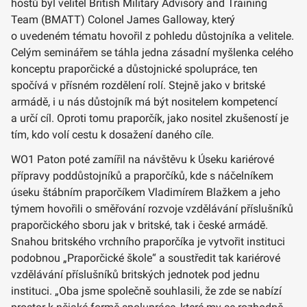
hostů byl velitel British Military Advisory and Training
Team (BMATT) Colonel James Galloway, který
o uvedeném tématu hovořil z pohledu důstojníka a velitele.
Celým seminářem se táhla jedna zásadní myšlenka celého
konceptu praporčické a důstojnické spolupráce, ten
spočívá v přísném rozdělení rolí. Stejně jako v britské
armádě, i u nás důstojník má být nositelem kompetencí
a určí cíl. Oproti tomu praporčík, jako nositel zkušeností je
tím, kdo volí cestu k dosažení daného cíle.
WO1 Paton poté zamířil na návštěvu k Úseku kariérové
přípravy poddůstojníků a praporčíků, kde s náčelníkem
úseku štábním praporčíkem Vladimírem Blažkem a jeho
týmem hovořili o směřování rozvoje vzdělávání příslušníků
praporčického sboru jak v britské, tak i české armádě.
Snahou britského vrchního praporčíka je vytvořit instituci
podobnou „Praporčické škole“ a soustředit tak kariérové
vzdělávání příslušníků britských jednotek pod jednu
instituci. „Oba jsme společně souhlasili, že zde se nabízí