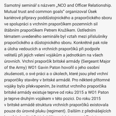
Samotný seminář s názvem „NCO and Officer Relationship.
Mutual trust and common goals“ organizoval Úsek
kariérové přípravy poddůstojnického a praporčického sboru
ve spolupráci s vrchním praporčíkem pozemních sil
štábním praporčíkem Petrem Kružíkem. Ústředním
tématem uvedeného semináře byl vztah mezi příslušníky
praporčického a důstojnického sboru. Konkrétně pak role
a úloha vedoucích a vrchních praporčíků při podpoře
velitelů při jejich velení vojákům a jednotkám na všech
úrovních. Vrchní praporčík britské armády (Sergeant Major
of the Army) WO1 Gavin Paton hovořil o jeho osobní
zkušenosti, o své práci a o úkolech, které jsou před vrchní
praporčíky stavěny v britské armádě. Pro některé přítomné
vojáky bylo překvapením, že institut vrchního praporčíka
britské armády existuje teprve od roku 2015 a WO1 Paton
je teprve druhým vojákem v této pozici. Do roku 2015
v britské armádě struktura vrchních praporčíků existovala
pouze do úrovně pluku (regiment). Dalším z přednášejících