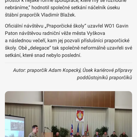
prostor k nějaké formě spolupráce, které my se rozhodně
nebráníme,“ hodnotil společné setkání náčelník úseku
štábní praporčík Vladimír Blažek.
Oficiální návštěvu „Praporčické školy“ uzavřel WO1 Gavin
Paton návštěvou radniční věže města Vyškova
a následnou večeří, kam jej pozvali příslušníci praporčické
školy. Obě „delegace“ tak společně neformálně uzavřeli své
setkání, které snad nebylo poslední.
Autor: praporčík Adam Kopecký, Úsek kariérové přípravy
poddůstojníků praporčíků