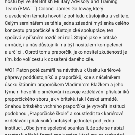
hostů byl velitel British Military Advisory and Training
Team (BMATT) Colonel James Galloway, který
o uvedeném tématu hovořil z pohledu důstojníka a velitele.
Celým seminářem se táhla jedna zásadní myšlenka celého
konceptu praporčické a důstojnické spolupráce, ten
spočívá v přísném rozdělení rolí. Stejně jako v britské
armádě, i u nás důstojník má být nositelem kompetencí
a určí cíl. Oproti tomu praporčík, jako nositel zkušeností je
tím, kdo volí cestu k dosažení daného cíle.
WO1 Paton poté zamířil na návštěvu k Úseku kariérové
přípravy poddůstojníků a praporčíků, kde s náčelníkem
úseku štábním praporčíkem Vladimírem Blažkem a jeho
týmem hovořili o směřování rozvoje vzdělávání příslušníků
praporčického sboru jak v britské, tak i české armádě.
Snahou britského vrchního praporčíka je vytvořit instituci
podobnou „Praporčické škole“ a soustředit tak kariérové
vzdělávání příslušníků britských jednotek pod jednu
instituci. „Oba jsme společně souhlasili, že zde se nabízí