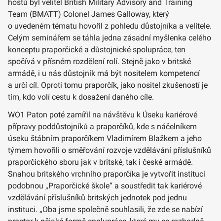
hostů byl velitel British Military Advisory and Training
Team (BMATT) Colonel James Galloway, který
o uvedeném tématu hovořil z pohledu důstojníka a velitele.
Celým seminářem se táhla jedna zásadní myšlenka celého
konceptu praporčické a důstojnické spolupráce, ten
spočívá v přísném rozdělení rolí. Stejně jako v britské
armádě, i u nás důstojník má být nositelem kompetencí
a určí cíl. Oproti tomu praporčík, jako nositel zkušeností je
tím, kdo volí cestu k dosažení daného cíle.
WO1 Paton poté zamířil na návštěvu k Úseku kariérové
přípravy poddůstojníků a praporčíků, kde s náčelníkem
úseku štábním praporčíkem Vladimírem Blažkem a jeho
týmem hovořili o směřování rozvoje vzdělávání příslušníků
praporčického sboru jak v britské, tak i české armádě.
Snahou britského vrchního praporčíka je vytvořit instituci
podobnou „Praporčické škole“ a soustředit tak kariérové
vzdělávání příslušníků britských jednotek pod jednu
instituci. „Oba jsme společně souhlasili, že zde se nabízí