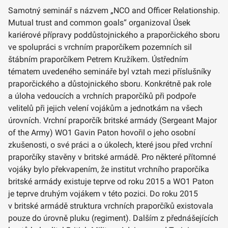
Samotný seminář s názvem „NCO and Officer Relationship.
Mutual trust and common goals“ organizoval Úsek
kariérové přípravy poddůstojnického a praporčického sboru
ve spolupráci s vrchním praporčíkem pozemních sil
štábním praporčíkem Petrem Kružíkem. Ústředním
tématem uvedeného semináře byl vztah mezi příslušníky
praporčického a důstojnického sboru. Konkrétně pak role
a úloha vedoucích a vrchních praporčíků při podpoře
velitelů při jejich velení vojákům a jednotkám na všech
úrovních. Vrchní praporčík britské armády (Sergeant Major
of the Army) WO1 Gavin Paton hovořil o jeho osobní
zkušenosti, o své práci a o úkolech, které jsou před vrchní
praporčíky stavěny v britské armádě. Pro některé přítomné
vojáky bylo překvapením, že institut vrchního praporčíka
britské armády existuje teprve od roku 2015 a WO1 Paton
je teprve druhým vojákem v této pozici. Do roku 2015
v britské armádě struktura vrchních praporčíků existovala
pouze do úrovně pluku (regiment). Dalším z přednášejících