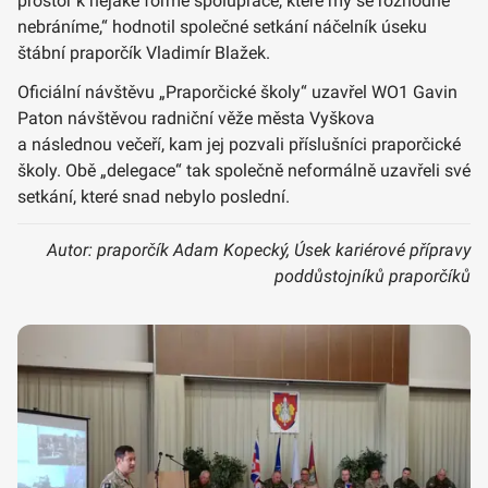
prostor k nějaké formě spolupráce, které my se rozhodně
nebráníme,“ hodnotil společné setkání náčelník úseku
štábní praporčík Vladimír Blažek.
Oficiální návštěvu „Praporčické školy“ uzavřel WO1 Gavin
Paton návštěvou radniční věže města Vyškova
a následnou večeří, kam jej pozvali příslušníci praporčické
školy. Obě „delegace“ tak společně neformálně uzavřeli své
setkání, které snad nebylo poslední.
Autor: praporčík Adam Kopecký, Úsek kariérové přípravy
poddůstojníků praporčíků