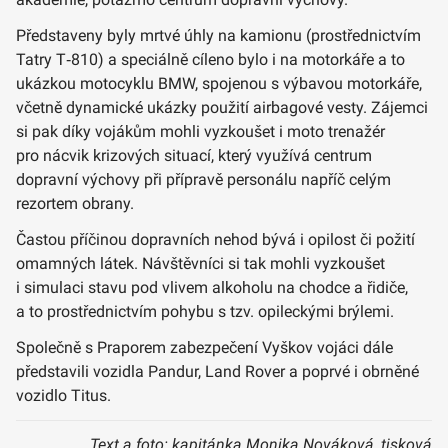
Představeny byly mrtvé úhly na kamionu (prostřednictvím
Tatry T‑810) a speciálně cíleno bylo i na motorkáře a to
ukázkou motocyklu BMW, spojenou s výbavou motorkáře,
včetně dynamické ukázky použití airbagové vesty. Zájemci
si pak díky vojákům mohli vyzkoušet i moto trenažér
pro nácvik krizových situací, který využívá centrum
dopravní výchovy při přípravě personálu napříč celým
rezortem obrany.
Častou příčinou dopravních nehod bývá i opilost či požití
omamných látek. Návštěvníci si tak mohli vyzkoušet
i simulaci stavu pod vlivem alkoholu na chodce a řidiče,
a to prostřednictvím pohybu s tzv. opileckými brýlemi.
Společně s Praporem zabezpečení Vyškov vojáci dále
představili vozidla Pandur, Land Rover a poprvé i obrněné
vozidlo Titus.
Text a foto: kapitánka Monika Nováková, tisková