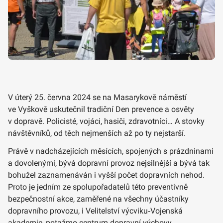
V úterý 25. června 2024 se na Masarykově náměstí
ve Vyškově uskutečnil tradiční Den prevence a osvěty
v dopravě. Policisté, vojáci, hasiči, zdravotníci… A stovky
návštěvníků, od těch nejmenších až po ty nejstarší.
Právě v nadcházejících měsících, spojených s prázdninami
a dovolenými, bývá dopravní provoz nejsilnější a bývá tak
bohužel zaznamenáván i vyšší počet dopravních nehod.
Proto je jedním ze spolupořadatelů této preventivně
bezpečnostní akce, zaměřené na všechny účastníky
dopravního provozu, i Velitelství výcviku‑Vojenská
akademie, potažmo centrum dopravní výchovy.