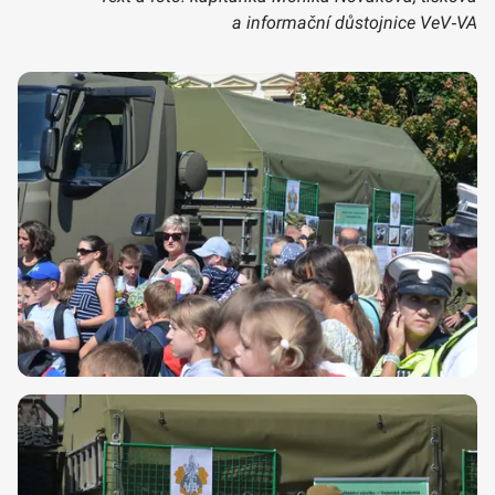
a informační důstojnice VeV‑VA