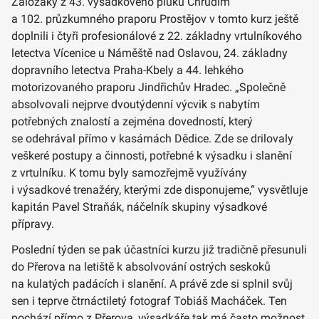
Záložáky z 43. výsadkového pluku Chrudim
a 102. průzkumného praporu Prostějov v tomto kurz ještě
doplnili i čtyři profesionálové z 22. základny vrtulníkového
letectva Vícenice u Náměště nad Oslavou, 24. základny
dopravního letectva Praha-Kbely a 44. lehkého
motorizovaného praporu Jindřichův Hradec. „Společně
absolvovali nejprve dvoutýdenní výcvik s nabytím
potřebných znalostí a zejména dovedností, který
se odehrával přímo v kasárnách Dědice. Zde se drilovaly
veškeré postupy a činnosti, potřebné k výsadku i slanění
z vrtulníku. K tomu byly samozřejmě využívány
i výsadkové trenažéry, kterými zde disponujeme,“ vysvětluje
kapitán Pavel Straňák, náčelník skupiny výsadkové
přípravy.
Poslední týden se pak účastníci kurzu již tradičně přesunuli
do Přerova na letiště k absolvování ostrých seskoků
na kulatých padácích i slanění. A právě zde si splnil svůj
sen i teprve čtrnáctiletý fotograf Tobiáš Macháček. Ten
pochází přímo z Přerova, výsadkáře tak má často možnost