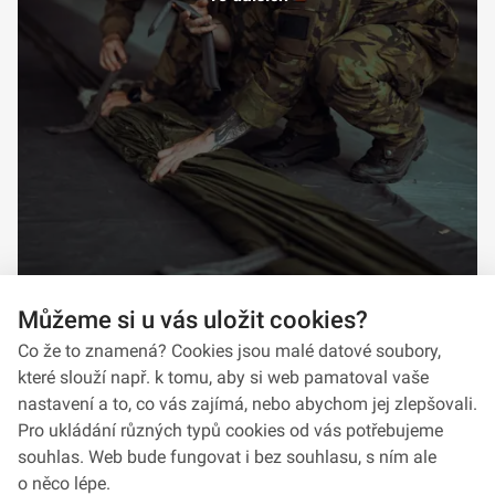
Můžeme si u vás uložit cookies?
Co že to znamená? Cookies jsou malé datové soubory,
které slouží např. k tomu, aby si web pamatoval vaše
nastavení a to, co vás zajímá, nebo abychom jej zlepšovali.
Pro ukládání různých typů cookies od vás potřebujeme
souhlas. Web bude fungovat i bez souhlasu, s ním ale
o něco lépe.