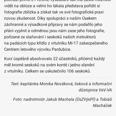
vidět na obloze a velmi ho lákala představa pořídit si
fotografie zblízka a získat tak ve své fotografické praxi
novou zkušenost. Díky spolupráci s naším Úsekem
záchranné a výsadkové přípravy se nám podařilo jeho
přání vyplnit a odměnou jsou nám zase jeho fotografie,
pořízené ze slaňování i seskoků našich instruktorů
na padácích typu křídlo z vrtulníku Mi-17 zabezpečeného
Centrem letového výcviku Pardubice.
Kurz úspěšně absolvovalo 22 účastníků, přičemž každý
měl kromě seskoků na svém kontě i jedno slanění
z vrtulníku. Celkem se uskutečnilo 106 seskoků.
Text: kapitánka Monika Nováková, tisková a informační
důstojnice VeV-VA
Foto: nadrotmistr Jakub Machala (ÚsZVýsPř) a Tobiáš
Macháček